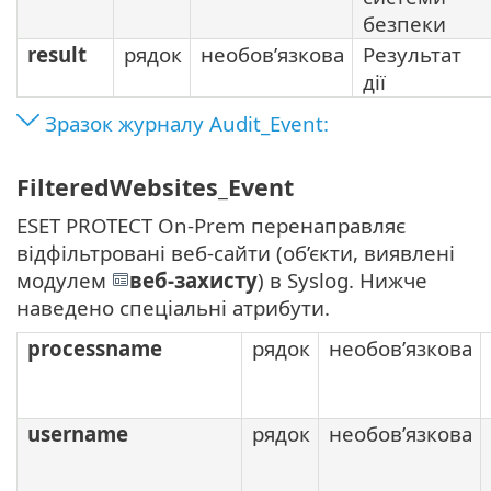
безпеки
result
рядок
необов’язкова
Результат
дії
Зразок журналу Audit_Event:
FilteredWebsites_Event
ESET PROTECT On-Prem перенаправляє
відфільтровані веб-сайти (об’єкти, виявлені
модулем
веб-захисту
) в Syslog. Нижче
наведено спеціальні атрибути.
processname
рядок
необов’язкова
username
рядок
необов’язкова