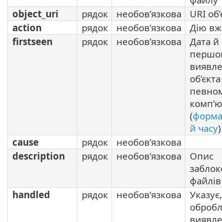
object_uri
рядок
необов’язкова
URI об’
action
рядок
необов’язкова
Дію вж
firstseen
рядок
необов’язкова
Дата й
першо
виявл
об’єкта
певно
комп’ю
(
форма
й часу
)
cause
рядок
необов’язкова
description
рядок
необов’язкова
Опис
заблок
файлів
handled
рядок
необов’язкова
Указує
оброб
виявл