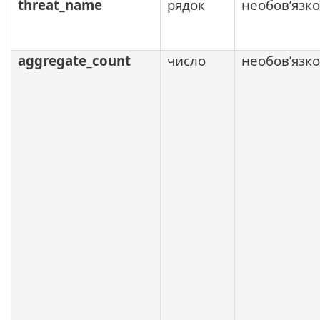
threat_name
рядок
необов’язк
aggregate_count
число
необов’язк