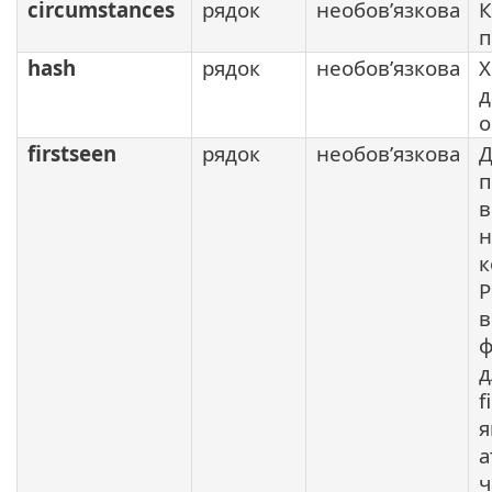
circumstances
рядок
необов’язкова
К
п
hash
рядок
необов’язкова
Х
д
о
firstseen
рядок
необов’язкова
Д
п
в
н
к
P
в
ф
д
f
я
а
ч