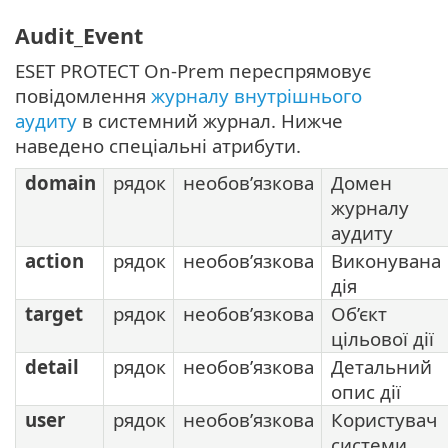
Audit_Event
ESET PROTECT On-Prem переспрямовує
повідомлення
журналу внутрішнього
аудиту
в системний журнал. Нижче
наведено спеціальні атрибути.
domain
рядок
необов’язкова
Домен
журналу
аудиту
action
рядок
необов’язкова
Виконувана
дія
target
рядок
необов’язкова
Об’єкт
цільової дії
detail
рядок
необов’язкова
Детальний
опис дії
user
рядок
необов’язкова
Користувач
системи