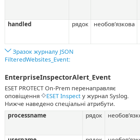
handled
рядок
необов’язкова
Зразок журналу JSON
FilteredWebsites_Event:
EnterpriseInspectorAlert_Event
ESET PROTECT On-Prem перенаправляє
оповіщення
ESET Inspect
у журнал Syslog.
Нижче наведено спеціальні атрибути.
processname
рядок
необов’язк
username
рядок
необов’язк