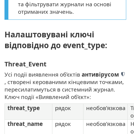
та фільтрувати журнали на основі
отриманих значень.
Налаштовувані ключі
відповідно до event_type:
Threat_Event
Усі події виявлення об’єктів
антивірусом
, створені керованими кінцевими точками,
пересилатимуться в системний журнал.
Ключ події «Виявлений об’єкт»:
threat_type
рядок
необов’язкова
Т
о
threat_name
рядок
необов’язкова
Н
о