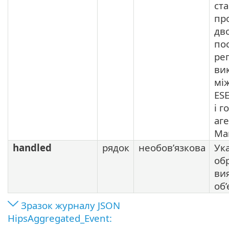
ст
пр
дв
по
ре
ви
мі
ES
і 
аг
Ma
handled
рядок
необов’язкова
Ука
об
ви
об’
Зразок журналу JSON
HipsAggregated_Event: