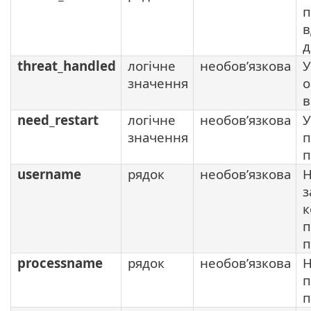
п
в
д
threat_handled
логічне
необов’язкова
У
значення
о
в
need_restart
логічне
необов’язкова
У
значення
п
п
username
рядок
необов’язкова
Н
з
к
п
п
processname
рядок
необов’язкова
Н
п
п