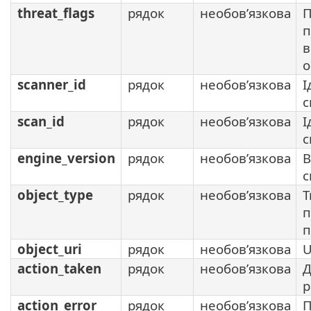
threat_flags
рядок
необов’язкова
П
п
в
о
scanner_id
рядок
необов’язкова
І
с
scan_id
рядок
необов’язкова
І
с
engine_version
рядок
необов’язкова
В
с
object_type
рядок
необов’язкова
Т
п
п
object_uri
рядок
необов’язкова
U
action_taken
рядок
необов’язкова
Д
р
action_error
рядок
необов’язкова
П