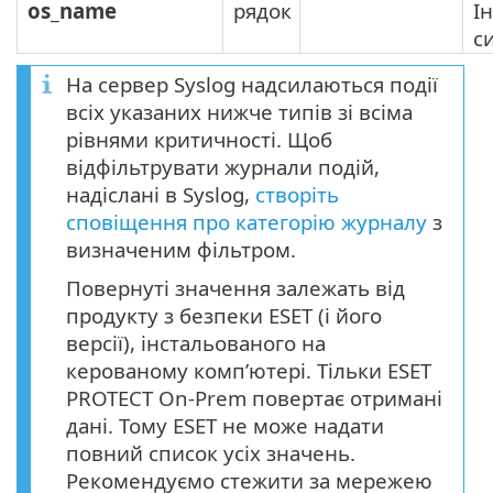
os_name
рядок
І
с
На сервер Syslog надсилаються події
всіх указаних нижче типів зі всіма
рівнями критичності. Щоб
відфільтрувати журнали подій,
надіслані в Syslog,
створіть
сповіщення про категорію журналу
з
визначеним фільтром.
Повернуті значення залежать від
продукту з безпеки ESET (і його
версії), інстальованого на
керованому комп’ютері. Тільки ESET
PROTECT On-Prem повертає отримані
дані. Тому ESET не може надати
повний список усіх значень.
Рекомендуємо стежити за мережею