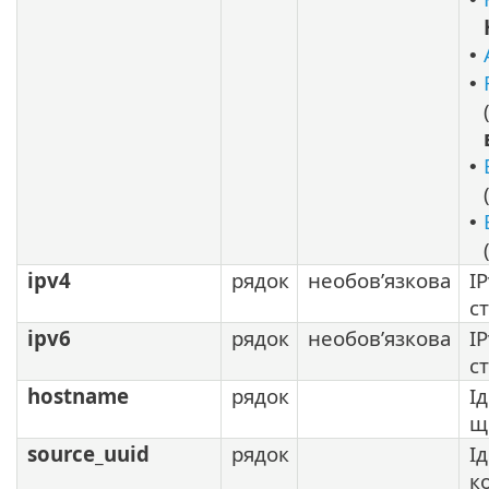
•
•
•
•
ipv4
рядок
необов’язкова
I
с
ipv6
рядок
необов’язкова
I
с
hostname
рядок
І
щ
source_uuid
рядок
І
к