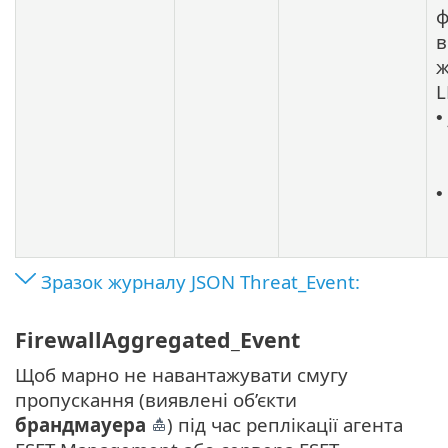
ф
в
ж
L
•
•
Зразок журналу JSON Threat_Event:
FirewallAggregated_Event
Щоб марно не навантажувати смугу
пропускання (виявлені об’єкти
брандмауера
) під час реплікації агента