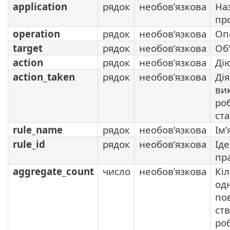
application
рядок
необов’язкова
На
пр
operation
рядок
необов’язкова
Оп
target
рядок
необов’язкова
Об'
action
рядок
необов’язкова
Ді
action_taken
рядок
необов’язкова
Дія
ви
ро
ста
rule_name
рядок
необов’язкова
Ім’
rule_id
рядок
необов’язкова
Ід
пр
aggregate_count
число
необов’язкова
Кіл
од
по
ст
ро