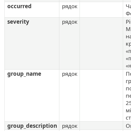
occurred
рядок
Ч
Ф
severity
рядок
Р
М
н
к
«П
«П
«Н
group_name
рядок
П
г
п
п
2
м
с
group_description
рядок
О