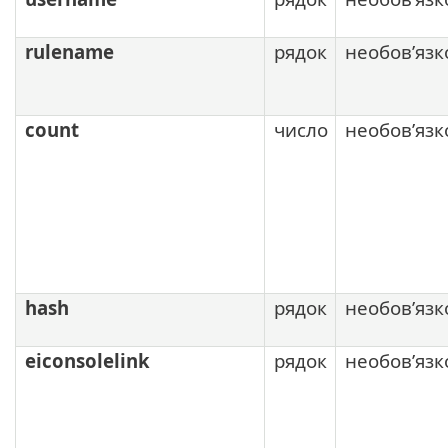
rulename
рядок
необов’язк
count
число
необов’язк
hash
рядок
необов’язк
eiconsolelink
рядок
необов’язк