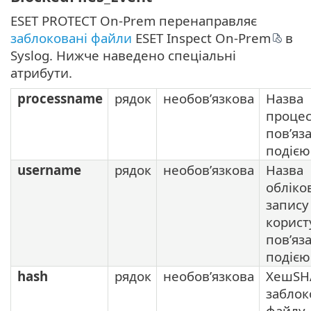
ESET PROTECT On-Prem перенаправляє
заблоковані файли
ESET Inspect On-Prem
в
Syslog. Нижче наведено спеціальні
атрибути.
processname
рядок
необов’язкова
Назва
процес
пов’яз
подією
username
рядок
необов’язкова
Назва
обліко
запису
корист
пов’яз
подією
hash
рядок
необов’язкова
ХешSH
заблок
файлу