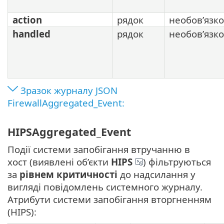
action
рядок
необов’язк
handled
рядок
необов’язк
Зразок журналу JSON
FirewallAggregated_Event:
HIPSAggregated_Event
Події системи запобігання втручанню в
хост (виявлені об’єкти
HIPS
) фільтруються
за
рівнем критичності
до надсилання у
вигляді повідомлень системного журналу.
Атрибути системи запобігання вторгненням
(HIPS):