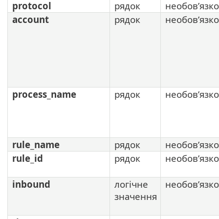
protocol
рядок
необов’язк
account
рядок
необов’язк
process_name
рядок
необов’язк
rule_name
рядок
необов’язк
rule_id
рядок
необов’язк
inbound
логічне
необов’язк
значення