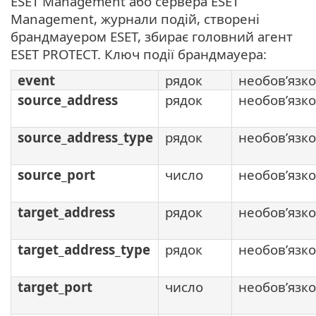
ESET Management або сервера ESET
Management, журнали подій, створені
брандмауером ESET, збирає головний агент
ESET PROTECT. Ключ події брандмауера:
event
рядок
необов’язк
source_address
рядок
необов’язк
source_address_type
рядок
необов’язк
source_port
число
необов’язк
target_address
рядок
необов’язк
target_address_type
рядок
необов’язк
target_port
число
необов’язк