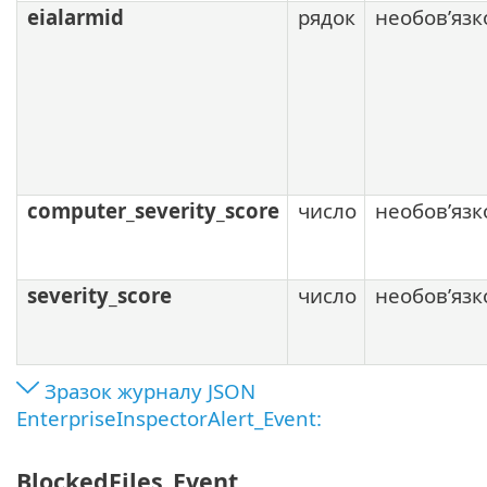
eialarmid
рядок
необов’язк
computer_severity_score
число
необов’язк
severity_score
число
необов’язк
Зразок журналу JSON
EnterpriseInspectorAlert_Event:
BlockedFiles_Event