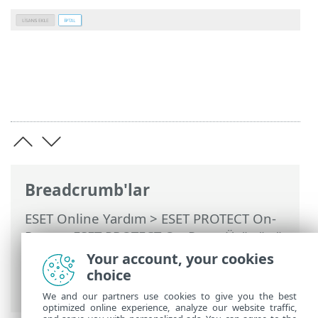
Breadcrumb'lar
ESET Online Yardım
>
ESET PROTECT On-
Prem
>
ESET PROTECT On-Prem Ürününü
Kullanma
>
ESET PROTECT On-Prem Ana
Your account, your cookies
Menü
>
Daha Fazla
>
Lisans Yönetimi
>
choice
Çevrimdışı etkinleştirme
We and our partners use cookies to give you the best
optimized online experience, analyze our website traffic,