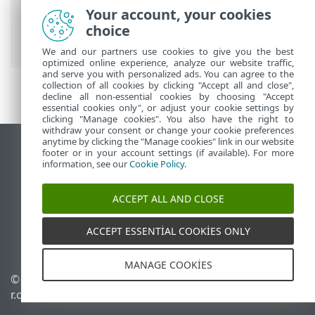
Kullanma
>
ESET PROTECT On-Prem Ana
Your account, your cookies
Menü
>
Daha Fazla
>
Lisans Yönetimi
>
choice
Lisans Ekle - Lisans Anahtarı
We and our partners use cookies to give you the best
optimized online experience, analyze our website traffic,
and serve you with personalized ads. You can agree to the
collection of all cookies by clicking "Accept all and close",
decline all non-essential cookies by choosing "Accept
essential cookies only", or adjust your cookie settings by
clicking "Manage cookies". You also have the right to
withdraw your consent or change your cookie preferences
anytime by clicking the "Manage cookies" link in our website
Masaüstü sitesini görüntüle
footer or in your account settings (if available). For more
information, see our
Cookie Policy
.
End of Life
ESET Bilgi Bankası
ACCEPT ALL AND CLOSE
ESET Forumu
ESET Status Portal
ACCEPT ESSENTIAL COOKIES ONLY
Bölgesel destek
MANAGE COOKIES
© 1992 - 2026 ESET, spol. s
Çerezleri yönet
r.o. - Tüm hakları saklıdır.
Çerez politikası