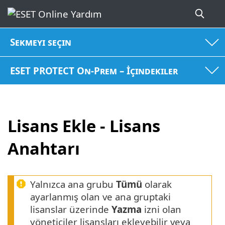
Sekmeyi seçin
ESET PROTECT On-Prem – İçindekiler
Lisans Ekle - Lisans
Anahtarı
Yalnızca ana grubu
Tümü
olarak
ayarlanmış olan ve ana gruptaki
lisanslar üzerinde
Yazma
izni olan
yöneticiler lisansları ekleyebilir veya