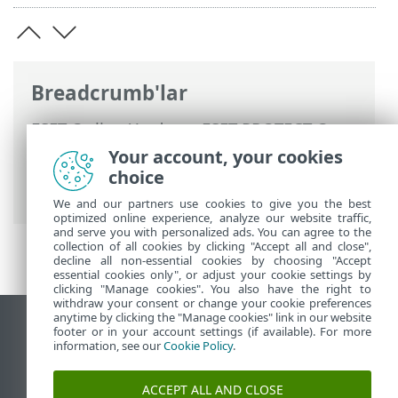
Breadcrumb'lar
ESET Online Yardım
>
ESET PROTECT On-
Prem
>
ESET PROTECT On-Prem Ürününü
Your account, your cookies
Kullanma
>
ESET PROTECT On-Prem Ana
choice
Menü
> Yönetilen Müşteriler
We and our partners use cookies to give you the best
optimized online experience, analyze our website traffic,
and serve you with personalized ads. You can agree to the
collection of all cookies by clicking "Accept all and close",
decline all non-essential cookies by choosing "Accept
essential cookies only", or adjust your cookie settings by
clicking "Manage cookies". You also have the right to
withdraw your consent or change your cookie preferences
anytime by clicking the "Manage cookies" link in our website
Masaüstü sitesini görüntüle
footer or in your account settings (if available). For more
information, see our
Cookie Policy
.
End of Life
ESET Bilgi Bankası
ACCEPT ALL AND CLOSE