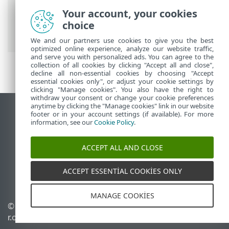
Kullanma
>
ESET PROTECT On-Prem Ana
Your account, your cookies
Menü
>
Bilgisayarlar
>
Gruplar
> Grup
choice
Ayrıntıları
We and our partners use cookies to give you the best
optimized online experience, analyze our website traffic,
and serve you with personalized ads. You can agree to the
collection of all cookies by clicking "Accept all and close",
decline all non-essential cookies by choosing "Accept
essential cookies only", or adjust your cookie settings by
clicking "Manage cookies". You also have the right to
withdraw your consent or change your cookie preferences
anytime by clicking the "Manage cookies" link in our website
Masaüstü sitesini görüntüle
footer or in your account settings (if available). For more
information, see our
Cookie Policy
.
End of Life
ESET Bilgi Bankası
ACCEPT ALL AND CLOSE
ESET Forumu
ESET Status Portal
ACCEPT ESSENTIAL COOKIES ONLY
Bölgesel destek
MANAGE COOKIES
© 1992 - 2026 ESET, spol. s
Çerezleri yönet
r.o. - Tüm hakları saklıdır.
Çerez politikası