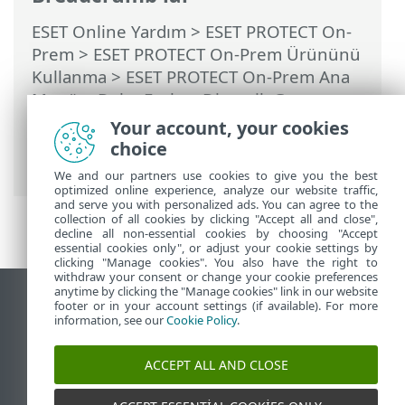
ESET Online Yardım
>
ESET PROTECT On-
Prem
>
ESET PROTECT On-Prem Ürününü
Kullanma
>
ESET PROTECT On-Prem Ana
Menü
>
Daha Fazla
>
Dinamik Grup
Şablonları
>
Dinamik Grup şablonu -
Your account, your cookies
örnekler
> Dinamik Grup - güvenlik
choice
ürünü yüklendi
We and our partners use cookies to give you the best
optimized online experience, analyze our website traffic,
and serve you with personalized ads. You can agree to the
collection of all cookies by clicking "Accept all and close",
decline all non-essential cookies by choosing "Accept
essential cookies only", or adjust your cookie settings by
clicking "Manage cookies". You also have the right to
withdraw your consent or change your cookie preferences
anytime by clicking the "Manage cookies" link in our website
Masaüstü sitesini görüntüle
footer or in your account settings (if available). For more
information, see our
Cookie Policy
.
End of Life
ESET Bilgi Bankası
ACCEPT ALL AND CLOSE
ESET Forumu
ESET Status Portal