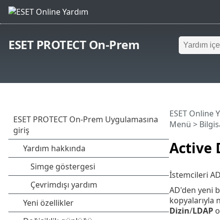
ESET PROTECT On-Prem
ESET Online 
Menü
>
Bilgi
Active 
İstemcileri A
AD'den yeni b
kopyalarıyla n
Dizin
/
LDAP
o