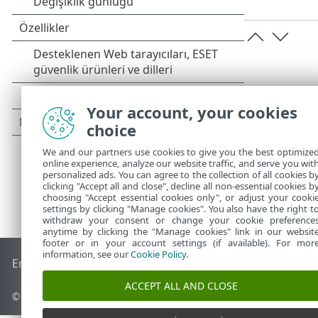
Your account, your cookies
choice
We and our partners use cookies to give you the best optimize
online experience, analyze our website traffic, and serve you wit
personalized ads. You can agree to the collection of all cookies b
clicking "Accept all and close", decline all non-essential cookies b
choosing "Accept essential cookies only", or adjust your cooki
settings by clicking "Manage cookies". You also have the right t
withdraw your consent or change your cookie preference
anytime by clicking the "Manage cookies" link in our websit
footer or in your account settings (if available). For mor
information, see our
Cookie Policy
.
End of Life
ESET Bilgi Bankası
ESET Forumu
ESET Status Por
ACCEPT ALL AND CLOSE
© 1992 - 2026 ESET, spol. s r.o. - Tüm hakları saklıdır.