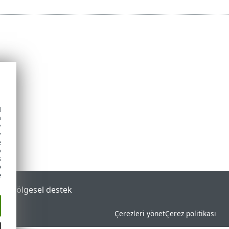
d
h
y
y
e
o
s
e
e
tal
Bölgesel destek
Çerezleri yönet
Çerez politikası