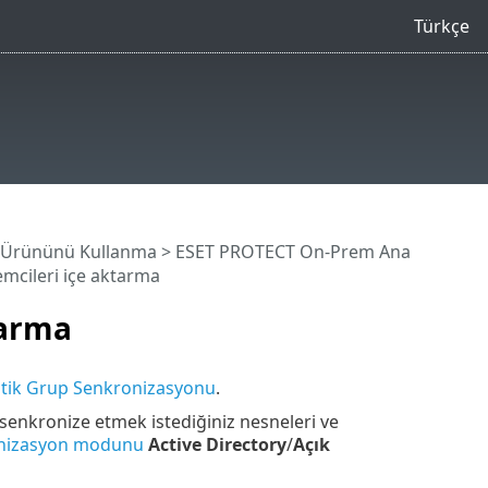
Türkçe
 Ürününü Kullanma
>
ESET PROTECT On-Prem Ana
emcileri içe aktarma
tarma
atik Grup Senkronizasyonu
.
 senkronize etmek istediğiniz nesneleri ve
nizasyon modunu
Active Directory
/
Açık