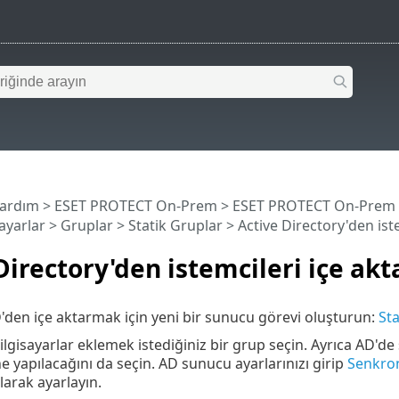
Yardım
>
ESET PROTECT On-Prem
>
ESET PROTECT On-Prem
sayarlar
>
Gruplar
>
Statik Gruplar
> Active Directory'den ist
Directory'den istemcileri içe ak
D'den içe aktarmak için yeni bir sunucu görevi oluşturun:
St
ilgisayarlar eklemek istediğiniz bir grup seçin. Ayrıca AD'de
e yapılacağını da seçin. AD sunucu ayarlarınızı girip
Senkro
larak ayarlayın.