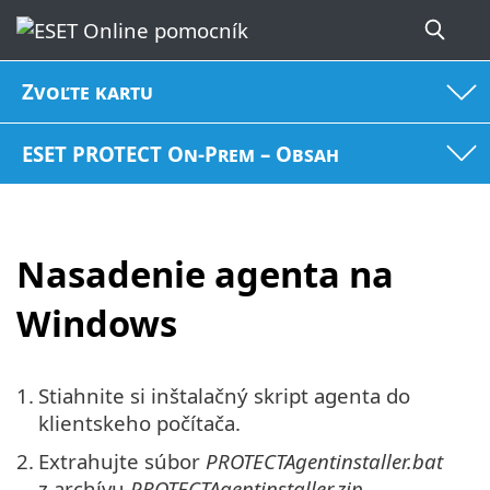
Zvoľte kartu
ESET PROTECT On-Prem – Obsah
Nasadenie agenta na
Windows
1.
Stiahnite si inštalačný skript agenta do
klientskeho počítača.
2.
Extrahujte súbor
PROTECTAgentinstaller.bat
z archívu
PROTECTAgentinstaller.zip
.