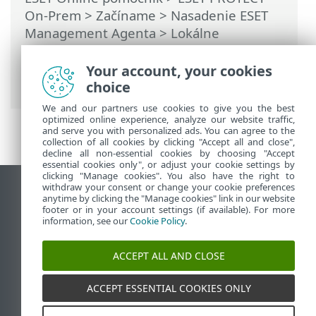
On-Prem
>
Začíname
>
Nasadenie ESET
Management Agenta
>
Lokálne
nasadenie agenta
>
Vytvorenie
inštalačného skriptu agenta
> Nasadenie
Your account, your cookies
agenta na Windows
choice
We and our partners use cookies to give you the best
optimized online experience, analyze our website traffic,
and serve you with personalized ads. You can agree to the
collection of all cookies by clicking "Accept all and close",
decline all non-essential cookies by choosing "Accept
essential cookies only", or adjust your cookie settings by
clicking "Manage cookies". You also have the right to
withdraw your consent or change your cookie preferences
Zobraziť stránku ako na počítači
anytime by clicking the "Manage cookies" link in our website
footer or in your account settings (if available). For more
End of Life
information, see our
Cookie Policy
.
Databáza znalostí ESET
ESET Fórum
ACCEPT ALL AND CLOSE
ESET Status Portal
Technická podpora
ACCEPT ESSENTIAL COOKIES ONLY