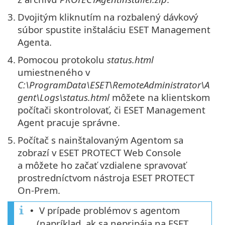
3.
Dvojitým kliknutím na rozbalený dávkový
súbor spustite inštaláciu ESET Management
Agenta.
4.
Pomocou protokolu
status.html
umiestneného v
C:\ProgramData\ESET\RemoteAdministrator\A
gent\Logs\status.html
môžete na klientskom
počítači skontrolovať, či ESET Management
Agent pracuje správne.
5.
Počítač s nainštalovaným Agentom sa
zobrazí v ESET PROTECT Web Console
a môžete ho začať vzdialene spravovať
prostredníctvom nástroja ESET PROTECT
On-Prem.
V prípade problémov s agentom
•
(napríklad, ak sa nepripája na ESET