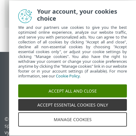
nasadenie agenta
>
Vytvorenie
inštalačného skriptu agenta
> Nasadenie
Your account, your cookies
agenta na macOS
choice
We and our partners use cookies to give you the best
optimized online experience, analyze our website traffic,
and serve you with personalized ads. You can agree to the
collection of all cookies by clicking "Accept all and close",
decline all non-essential cookies by choosing "Accept
essential cookies only", or adjust your cookie settings by
clicking "Manage cookies". You also have the right to
withdraw your consent or change your cookie preferences
Zobraziť stránku ako na počítači
anytime by clicking the "Manage cookies" link in our website
footer or in your account settings (if available). For more
End of Life
information, see our
Cookie Policy
.
Databáza znalostí ESET
ESET Fórum
ACCEPT ALL AND CLOSE
ESET Status Portal
Technická podpora
ACCEPT ESSENTIAL COOKIES ONLY
© 1992 - 2026 ESET,
Spravovať súbory cookie
MANAGE COOKIES
spol. s r. o. Všetky práva
Zásady používania súborov
vyhradené.
cookie