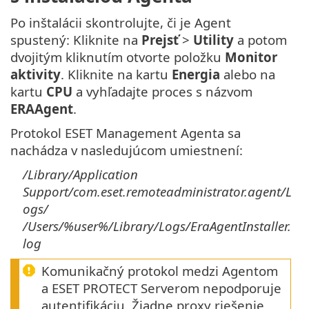
Po inštalácii skontrolujte, či je Agent
spustený: Kliknite na
Prejsť
>
Utility
a potom
dvojitým kliknutím otvorte položku
Monitor
aktivity
. Kliknite na kartu
Energia
alebo na
kartu
CPU
a vyhľadajte proces s názvom
ERAAgent
.
Protokol ESET Management Agenta sa
nachádza v nasledujúcom umiestnení:
/Library/Application
Support/com.eset.remoteadministrator.agent/L
ogs/
/Users/%user%/Library/Logs/EraAgentInstaller.
log
Komunikačný protokol medzi Agentom
a ESET PROTECT Serverom nepodporuje
autentifikáciu. Žiadne proxy riešenie