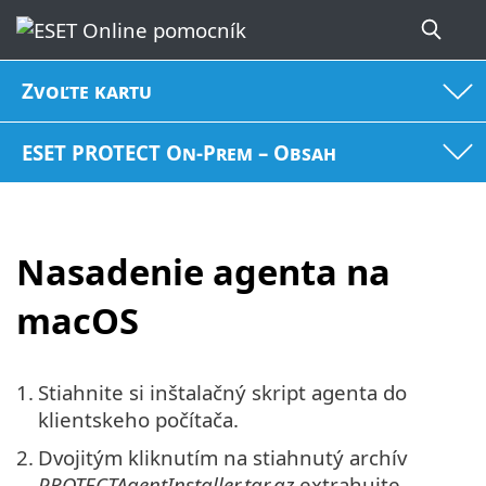
Zvoľte kartu
ESET PROTECT On-Prem – Obsah
Nasadenie agenta na
macOS
1.
Stiahnite si inštalačný skript agenta do
klientskeho počítača.
2.
Dvojitým kliknutím na stiahnutý archív
PROTECTAgentInstaller.tar.gz
extrahujte