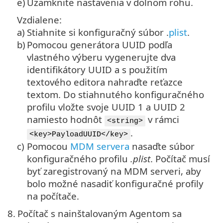
e)
Uzamknite nastavenia v dolnom rohu.
Vzdialene:
a)
Stiahnite si konfiguračný súbor .
plist
.
b)
Pomocou generátora UUID podľa
vlastného výberu vygenerujte dva
identifikátory UUID a s použitím
textového editora nahraďte reťazce
textom. Do stiahnutého konfiguračného
profilu vložte svoje UUID 1 a UUID 2
namiesto hodnôt
v rámci
<string>
.
<key>PayloadUUID</key>
c)
Pomocou
MDM servera
nasaďte súbor
konfiguračného profilu
.plist
. Počítač musí
byť zaregistrovaný na MDM serveri, aby
bolo možné nasadiť konfiguračné profily
na počítače.
8.
Počítač s nainštalovaným Agentom sa