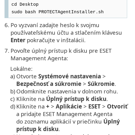
cd Desktop
sudo bash PROTECTAgentInstaller.sh
6.
Po vyzvaní zadajte heslo k svojmu
používateľskému účtu a stlačením klávesu
Enter
pokračujte v inštalácii.
7.
Povoľte úplný prístup k disku pre ESET
Management Agenta:
Lokálne:
a)
Otvorte
Systémové nastavenia
>
Bezpečnosť a súkromie
>
Súkromie
.
b)
Odomknite nastavenia v dolnom rohu.
c)
Kliknite na
Úplný prístup k disku
.
d)
Kliknite na
+
>
Aplikácie
>
ESET
>
Otvoriť
a pridajte ESET Management Agenta
do zoznamu aplikácií v priečinku
Úplný
prístup k disku
.