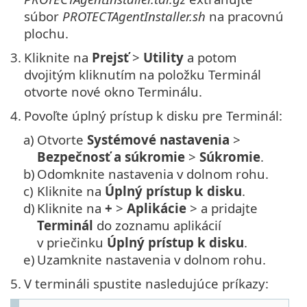
súbor
PROTECTAgentInstaller.sh
na pracovnú
plochu.
3.
Kliknite na
Prejsť
>
Utility
a potom
dvojitým kliknutím na položku Terminál
otvorte nové okno Terminálu.
4.
Povoľte úplný prístup k disku pre Terminál:
a)
Otvorte
Systémové nastavenia
>
Bezpečnosť a súkromie
>
Súkromie
.
b)
Odomknite nastavenia v dolnom rohu.
c)
Kliknite na
Úplný prístup k disku
.
d)
Kliknite na
+
>
Aplikácie
> a pridajte
Terminál
do zoznamu aplikácií
v priečinku
Úplný prístup k disku
.
e)
Uzamknite nastavenia v dolnom rohu.
5.
V termináli spustite nasledujúce príkazy: