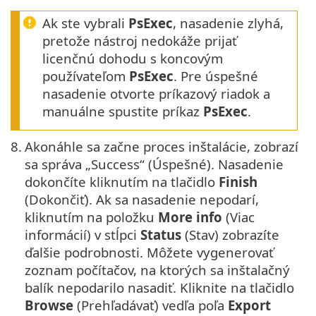
Ak ste vybrali
PsExec
, nasadenie zlyhá,
pretože nástroj nedokáže prijať
licenčnú dohodu s koncovým
používateľom
PsExec
. Pre úspešné
nasadenie otvorte príkazový riadok a
manuálne spustite príkaz
PsExec
.
8.
Akonáhle sa začne proces inštalácie, zobrazí
sa správa „Success“ (Úspešné). Nasadenie
dokončíte kliknutím na tlačidlo
Finish
(Dokončiť). Ak sa nasadenie nepodarí,
kliknutím na položku
More info
(Viac
informácií) v stĺpci
Status
(Stav) zobrazíte
ďalšie podrobnosti. Môžete vygenerovať
zoznam počítačov, na ktorých sa inštalačný
balík nepodarilo nasadiť. Kliknite na tlačidlo
Browse
(Prehľadávať) vedľa poľa
Export