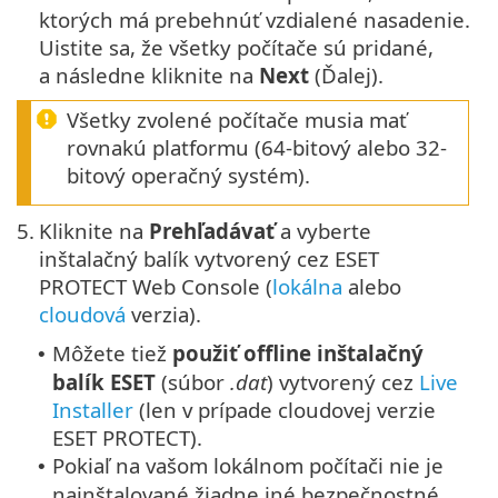
ktorých má prebehnúť vzdialené nasadenie.
Uistite sa, že všetky počítače sú pridané,
a následne kliknite na
Next
(Ďalej).
Všetky zvolené počítače musia mať
rovnakú platformu (64-bitový alebo 32-
bitový operačný systém).
5.
Kliknite na
Prehľadávať
a vyberte
inštalačný balík vytvorený cez ESET
PROTECT Web Console (
lokálna
alebo
cloudová
verzia).
Môžete tiež
použiť offline inštalačný
•
balík ESET
(súbor
.dat
) vytvorený cez
Live
Installer
(len v prípade cloudovej verzie
ESET PROTECT
).
Pokiaľ na vašom lokálnom počítači nie je
•
nainštalované žiadne iné bezpečnostné