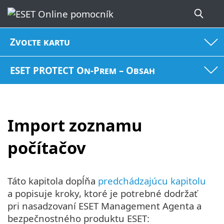
Zvoľte kartu
ESET PROTECT On-Prem – Obsah
Import zoznamu
počítačov
Táto kapitola dopĺňa
predchádzajúcu kapitolu
a popisuje kroky, ktoré je potrebné dodržať
pri nasadzovaní ESET Management Agenta a
bezpečnostného produktu ESET: