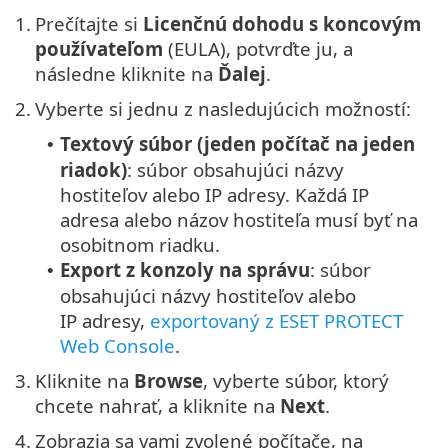
1.
Prečítajte si
Licenčnú dohodu s koncovým
používateľom
(EULA), potvrďte ju, a
následne kliknite na
Ďalej
.
2.
Vyberte si jednu z nasledujúcich možností:
Textový súbor (jeden počítač na jeden
•
riadok)
: súbor obsahujúci názvy
hostiteľov alebo IP adresy. Každá IP
adresa alebo názov hostiteľa musí byť na
osobitnom riadku.
Export z konzoly na správu
: súbor
•
obsahujúci názvy hostiteľov alebo
IP adresy,
exportovaný z ESET PROTECT
Web Console
.
3.
Kliknite na
Browse
, vyberte súbor, ktorý
chcete nahrať, a kliknite na
Next
.
4.
Zobrazia sa vami zvolené počítače, na