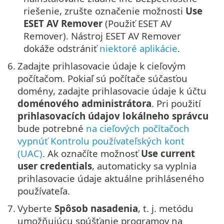
riešenie, zrušte označenie možnosti
Use
ESET AV Remover
(Použiť ESET AV
Remover). Nástroj ESET AV Remover
dokáže odstrániť
niektoré aplikácie
.
6.
Zadajte prihlasovacie údaje k cieľovým
počítačom. Pokiaľ sú počítače súčasťou
domény, zadajte prihlasovacie údaje k účtu
doménového administrátora
. Pri použití
prihlasovacích údajov lokálneho správcu
bude potrebné
na cieľových počítačoch
vypnúť Kontrolu používateľských kont
(UAC)
. Ak označíte možnosť
Use current
user credentials
, automaticky sa vyplnia
prihlasovacie údaje aktuálne prihláseného
používateľa.
7.
Vyberte
Spôsob nasadenia
, t. j. metódu
umožňujúcu spúšťanie programov na