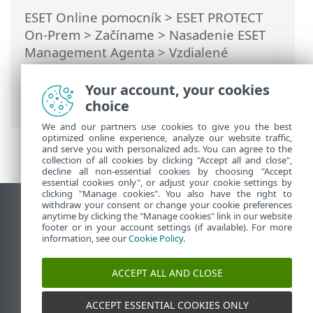
ESET Online pomocník
>
ESET PROTECT
On-Prem
>
Začíname
>
Nasadenie ESET
Management Agenta
>
Vzdialené
nasadenie agenta
>
ESET Remote
Deployment Tool
> Import zoznamu
Your account, your cookies
počítačov
choice
We and our partners use cookies to give you the best
optimized online experience, analyze our website traffic,
and serve you with personalized ads. You can agree to the
collection of all cookies by clicking "Accept all and close",
decline all non-essential cookies by choosing "Accept
essential cookies only", or adjust your cookie settings by
clicking "Manage cookies". You also have the right to
withdraw your consent or change your cookie preferences
Zobraziť stránku ako na počítači
anytime by clicking the "Manage cookies" link in our website
footer or in your account settings (if available). For more
End of Life
information, see our
Cookie Policy
.
Databáza znalostí ESET
ESET Fórum
ACCEPT ALL AND CLOSE
ESET Status Portal
Technická podpora
ACCEPT ESSENTIAL COOKIES ONLY