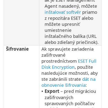
Agent nasadený, môžete
inštalovať softvér
priamo
z repozitára ESET alebo
môžete upresniť
umiestnenie
inštalačného balíka (URL
alebo zdieľaný priečinok).
Šifrovanie
Ak spravujete zariadenia
zašifrované
prostredníctvom
ESET Full
Disk Encryption
, použite
nasledujúce možnosti, aby
ste zabránili strate
dát na
obnovenie šifrovania
:
Export
– pred migráciou
•
zašifrovaných
spravovaných počítačov