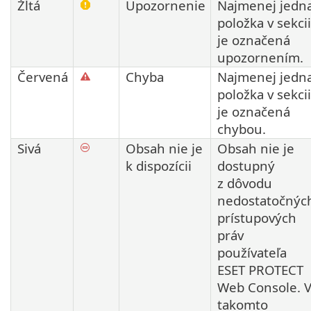
Žltá
Upozornenie
Najmenej jedn
položka v sekcii
je označená
upozornením.
Červená
Chyba
Najmenej jedn
položka v sekcii
je označená
chybou.
Sivá
Obsah nie je
Obsah nie je
k dispozícii
dostupný
z dôvodu
nedostatočnýc
prístupových
práv
používateľa
ESET PROTECT
Web Console. 
takomto