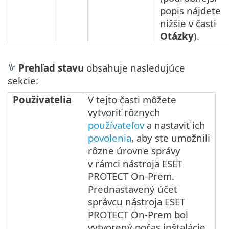
popis nájdete
nižšie v časti
Otázky
).
Prehľad stavu
obsahuje nasledujúce
sekcie:
Používatelia
V tejto časti môžete
vytvoriť rôznych
používateľov
a nastaviť ich
povolenia
, aby ste umožnili
rôzne úrovne správy
v rámci nástroja ESET
PROTECT On-Prem.
Prednastavený účet
správcu nástroja ESET
PROTECT On-Prem bol
vytvorený počas inštalácie.