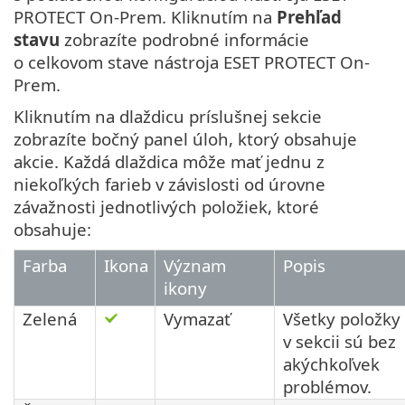
PROTECT On-Prem. Kliknutím na
Prehľad
stavu
zobrazíte podrobné informácie
o celkovom stave nástroja ESET PROTECT On-
Prem.
Kliknutím na dlaždicu príslušnej sekcie
zobrazíte bočný panel úloh, ktorý obsahuje
akcie. Každá dlaždica môže mať jednu z
niekoľkých farieb v závislosti od úrovne
závažnosti jednotlivých položiek, ktoré
obsahuje:
Farba
Ikona
Význam
Popis
ikony
Zelená
Vymazať
Všetky položky
v sekcii sú bez
akýchkoľvek
problémov.