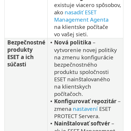
existuje viacero spôsobov,
ako
nasadiť ESET
Management Agenta
na klientske počítače
vo vašej sieti.
Bezpečnostné
Nová politika
–
•
produkty
vytvorenie novej politiky
ESET a ich
na zmenu konfigurácie
súčasti
bezpečnostného
produktu spoločnosti
ESET nainštalovaného
na klientskych
počítačoch.
Konfigurovať repozitár
–
•
zmena
nastavení
ESET
PROTECT Servera.
Nainštalovať softvér
–
•
ak je ESET Management