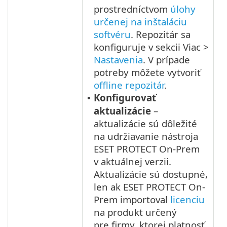
prostredníctvom
úlohy
určenej na inštaláciu
softvéru
. Repozitár sa
konfiguruje v sekcii Viac >
Nastavenia
. V prípade
potreby môžete vytvoriť
offline repozitár
.
Konfigurovať
•
aktualizácie
–
aktualizácie sú dôležité
na udržiavanie nástroja
ESET PROTECT On-Prem
v aktuálnej verzii.
Aktualizácie sú dostupné,
len ak ESET PROTECT On-
Prem importoval
licenciu
na produkt určený
pre firmy, ktorej platnosť