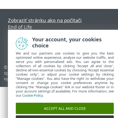
Zobraziť stránku ako na počítači
End of Life
Databáza znalostí ESET
Your account, your cookies
ESET Fórum
choice
ESET Status Portal
Technická podpora
We and our partners use cookies to give you the best
optimized online experience, analyze our website traffic, and
serve you with personalized ads. You can agree to the
collection of all cookies by clicking "Accept all and close",
© 1992 - 2026 ESET,
Spravovať súbory cookie
decline all non-essential cookies by choosing "Accept essential
spol. s r. o. Všetky práva
Zásady používania súborov
cookies only", or adjust your cookie settings by clicking
vyhradené.
cookie
"Manage cookies". You also have the right to withdraw your
consent or change your cookie preferences anytime by
clicking the "Manage cookies" link in our website footer or in
your account settings (if available). For more information, see
our
Cookie Policy
.
ACCEPT ALL AND CLOSE