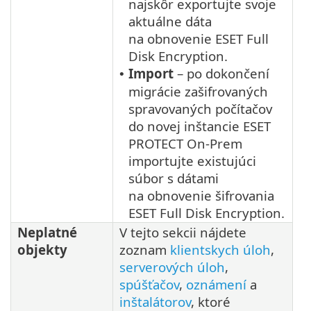
najskôr exportujte svoje
aktuálne dáta
na obnovenie ESET Full
Disk Encryption.
Import
– po dokončení
•
migrácie zašifrovaných
spravovaných počítačov
do novej inštancie ESET
PROTECT On-Prem
importujte existujúci
súbor s dátami
na obnovenie šifrovania
ESET Full Disk Encryption.
Neplatné
V tejto sekcii nájdete
objekty
zoznam
klientskych úloh
,
serverových úloh
,
spúšťačov
,
oznámení
a
inštalátorov
, ktoré