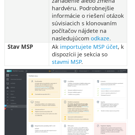
zariadenie alebo zmena
hardvéru. Podrobnejšie
informácie o riešení otázok
súvisiacich s klonovaním
počítačov nájdete na
nasledujúcom
odkaze
.
Stav MSP
Ak
importujete MSP účet
, k
dispozícii je sekcia so
stavmi MSP
.