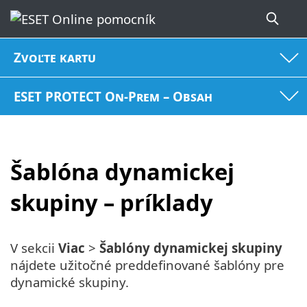
Zvoľte kartu
ESET PROTECT On-Prem – Obsah
Šablóna dynamickej
skupiny – príklady
V sekcii
Viac
>
Šablóny dynamickej skupiny
nájdete užitočné preddefinované šablóny pre
dynamické skupiny.