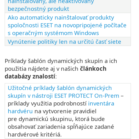
nainštalovaný, ale neaktivovaný
bezpečnostný produkt
Ako automaticky nainštalovať produkty
spoločnosti ESET na novopripojené počítače
s operačným systémom Windows
Vynútenie politiky len na určitú časť siete
Príklady šablón dynamických skupín a ich
použitia nájdete aj v našich
článkoch
databázy znalostí
:
Užitočné príklady šablón dynamických
skupín v nástroji ESET PROTECT On-Prem
–
príklady využitia podrobností
inventára
hardvéru
na vytvorenie pravidiel
pre dynamickú skupinu, ktorá bude
obsahovať zariadenia spĺňajúce zadané
hardvérové kritériá.