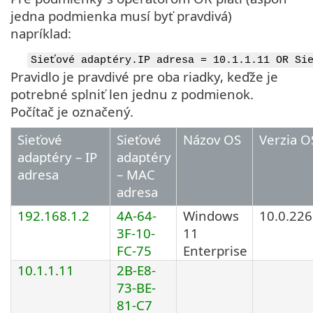
jedna podmienka musí byť pravdivá)
napríklad:
Sieťové adaptéry.IP adresa = 10.1.1.11 OR Si
Pravidlo je pravdivé pre oba riadky, keďže je
potrebné splniť len jednu z podmienok.
Počítač je označený.
Sieťové
Sieťové
Názov OS
Verzia O
adaptéry – IP
adaptéry
adresa
– MAC
adresa
192.168.1.2
4A-64-
Windows
10.0.22
3F-10-
11
FC-75
Enterprise
10.1.1.11
2B-E8-
73-BE-
81-C7