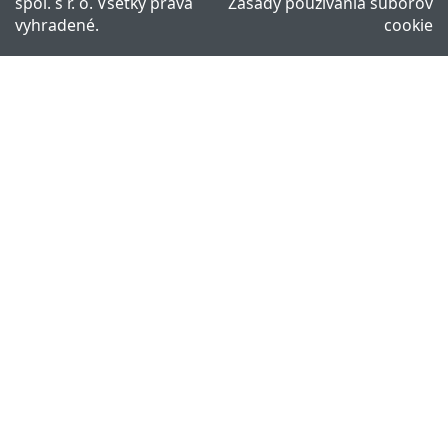
spol. s r. o. Všetky práva
Zásady používania súborov
vyhradené.
cookie