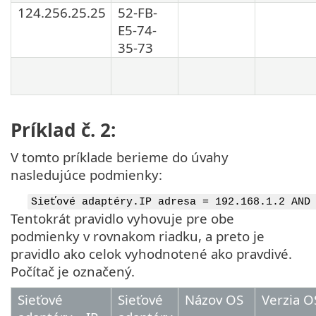
124.256.25.25
52-FB-
E5-74-
35-73
Príklad č. 2:
V tomto príklade berieme do úvahy
nasledujúce podmienky:
Sieťové adaptéry.IP adresa = 192.168.1.2 AND
Tentokrát pravidlo vyhovuje pre obe
podmienky v rovnakom riadku, a preto je
pravidlo ako celok vyhodnotené ako pravdivé.
Počítač je označený.
Sieťové
Sieťové
Názov OS
Verzia O