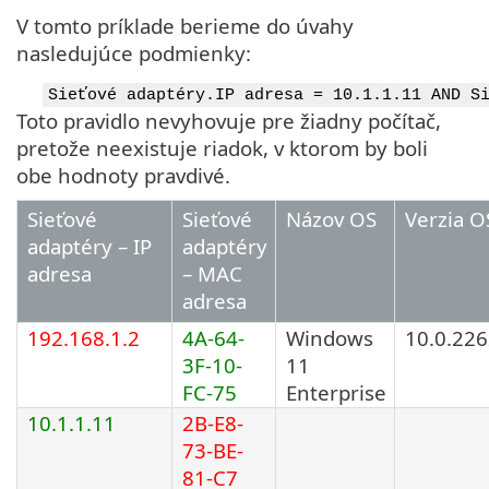
V tomto príklade berieme do úvahy
nasledujúce podmienky:
Sieťové adaptéry.IP adresa = 10.1.1.11 AND S
Toto pravidlo nevyhovuje pre žiadny počítač,
pretože neexistuje riadok, v ktorom by boli
obe hodnoty pravdivé.
Sieťové
Sieťové
Názov OS
Verzia O
adaptéry – IP
adaptéry
adresa
– MAC
adresa
192.168.1.2
4A-64-
Windows
10.0.22
3F-10-
11
FC-75
Enterprise
10.1.1.11
2B-E8-
73-BE-
81-C7