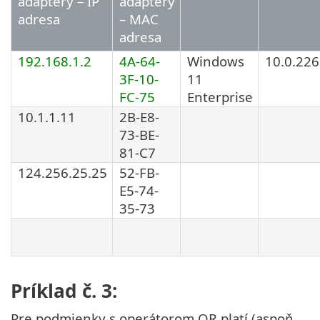
adaptéry – IP
adaptéry
adresa
– MAC
adresa
192.168.1.2
4A-64-
Windows
10.0.22
3F-10-
11
FC-75
Enterprise
10.1.1.11
2B-E8-
73-BE-
81-C7
124.256.25.25
52-FB-
E5-74-
35-73
Príklad č. 3:
Pre podmienky s operátorom OR platí (aspoň