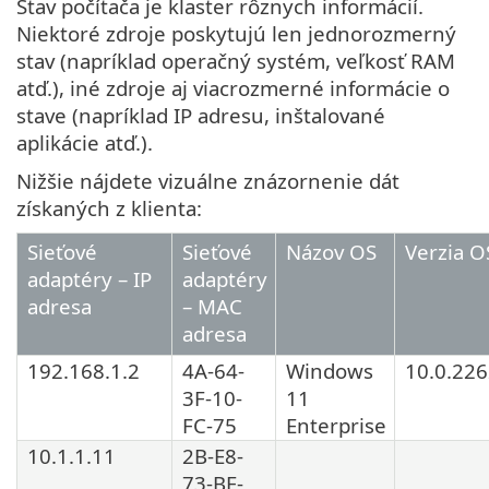
Stav počítača je klaster rôznych informácií.
Niektoré zdroje poskytujú len jednorozmerný
stav (napríklad operačný systém, veľkosť RAM
atď.), iné zdroje aj viacrozmerné informácie o
stave (napríklad IP adresu, inštalované
aplikácie atď.).
Nižšie nájdete vizuálne znázornenie dát
získaných z klienta:
Sieťové
Sieťové
Názov OS
Verzia O
adaptéry – IP
adaptéry
adresa
– MAC
adresa
192.168.1.2
4A-64-
Windows
10.0.22
3F-10-
11
FC-75
Enterprise
10.1.1.11
2B-E8-
73-BE-