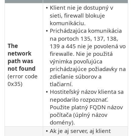
Klient nie je dostupný v
•
sieti, firewall blokuje
komunikáciu.
Prichádzajúca komunikácia
•
na portoch 135, 137, 138,
The
139 a 445 nie je povolená vo
network
firewalle. Nie je použitá
path was
výnimka povoľujúca
not found
prichádzajúce požiadavky na
(error code
zdieľanie súborov a
0x35)
tlačiarní.
Hostiteľský názov klienta sa
•
nepodarilo rozpoznať.
Použite platný FQDN názov
počítača (úplný názov
domény).
Ak je aj server, aj klient
•