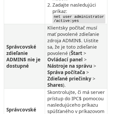
2.
Zadajte nasledujúci
príkaz:
net user administrator
/active:yes
Klientsky počítač musí
mať povolené zdieľanie
zdroja ADMIN$. Uistite
Správcovské
sa, že je toto zdieľanie
zdieľanie
povolené (
Štart
>
ADMIN$ nie je
Ovládací panel
>
dostupné
Nástroje na správu
>
Správa počítača
>
Zdieľané priečinky
>
Shares
).
Skontrolujte, či má server
prístup do IPC$ pomocou
nasledujúceho príkazu
Správcovské
spúšťaného v príkazovom