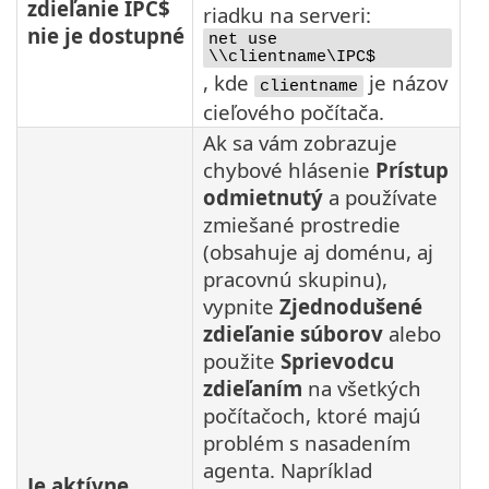
zdieľanie IPC$
riadku na serveri:
nie je dostupné
net use
\\clientname\IPC$
, kde
je názov
clientname
cieľového počítača.
Ak sa vám zobrazuje
chybové hlásenie
Prístup
odmietnutý
a používate
zmiešané prostredie
(obsahuje aj doménu, aj
pracovnú skupinu),
vypnite
Zjednodušené
zdieľanie súborov
alebo
použite
Sprievodcu
zdieľaním
na všetkých
počítačoch, ktoré majú
problém s nasadením
agenta. Napríklad
Je aktívne