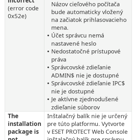
incorrect
Názov cieľového počítača
(error code
bude automaticky vložený
0x52e)
na začiatok prihlasovacieho
mena.
Účet správcu nemá
•
nastavené heslo
Nedostatočné prístupové
•
práva
Správcovské zdieľanie
•
ADMIN$ nie je dostupné
Správcovské zdieľanie IPC$
•
nie je dostupné
Je aktívne zjednodušené
•
zdieľanie súborov
The
Inštalačný balík nie je určený
installation
pre túto platformu. Vytvorte
package is
v ESET PROTECT Web Console
not
inštalačný balík pre správnu