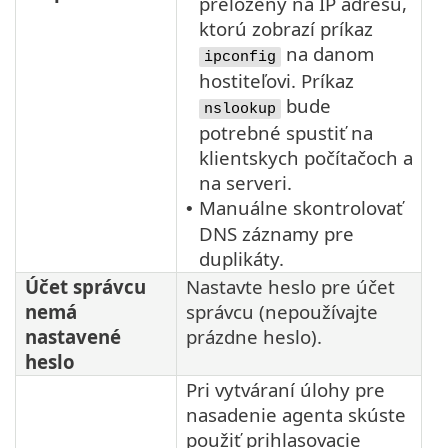
preložený na IP adresu,
ktorú zobrazí príkaz
na danom
ipconfig
hostiteľovi. Príkaz
bude
nslookup
potrebné spustiť na
klientskych počítačoch a
na serveri.
Manuálne skontrolovať
•
DNS záznamy pre
duplikáty.
Účet správcu
Nastavte heslo pre účet
nemá
správcu (nepoužívajte
nastavené
prázdne heslo).
heslo
Pri vytváraní úlohy pre
nasadenie agenta skúste
použiť prihlasovacie