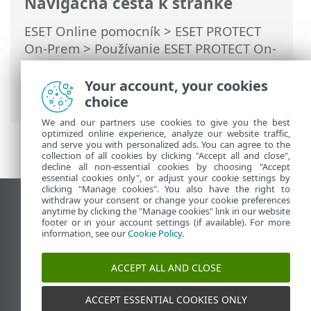
Navigačná cesta k stránke
ESET Online pomocník
>
ESET PROTECT
On-Prem
>
Používanie ESET PROTECT On-
Prem
>
Hlavné menu ESET PROTECT On-
Prem
>
Politiky
>
Priraďovanie politík ku
Your account, your cookies
klientom
> Získanie zoznamu politík
choice
We and our partners use cookies to give you the best
optimized online experience, analyze our website traffic,
and serve you with personalized ads. You can agree to the
collection of all cookies by clicking "Accept all and close",
decline all non-essential cookies by choosing "Accept
essential cookies only", or adjust your cookie settings by
clicking "Manage cookies". You also have the right to
withdraw your consent or change your cookie preferences
Zobraziť stránku ako na počítači
anytime by clicking the "Manage cookies" link in our website
footer or in your account settings (if available). For more
End of Life
information, see our
Cookie Policy
.
Databáza znalostí ESET
ESET Fórum
ACCEPT ALL AND CLOSE
ESET Status Portal
Technická podpora
ACCEPT ESSENTIAL COOKIES ONLY