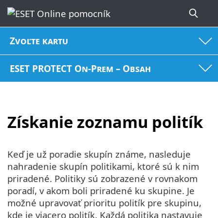
Zvoľte kartu
ESET PROTECT On-Prem – Obsah
Získanie zoznamu politík
Keď je už poradie skupín známe, nasleduje
nahradenie skupín politikami, ktoré sú k nim
priradené. Politiky sú zobrazené v rovnakom
poradí, v akom boli priradené ku skupine. Je
možné upravovať prioritu politík pre skupinu,
kde je viacero politík. Každá politika nastavuje