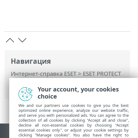
Навигация
Интернет-справка ESET
>
ESET PROTECT
On-Prem
>
Начать
>
ESET Management
Your account, your cookies
Развертывание агента
> Защита агента
choice
We and our partners use cookies to give you the best
optimized online experience, analyze our website traffic,
and serve you with personalized ads. You can agree to the
collection of all cookies by clicking "Accept all and close",
decline all non-essential cookies by choosing "Accept
essential cookies only", or adjust your cookie settings by
clicking "Manage cookies". You also have the right to
Использовать сайт для ПК