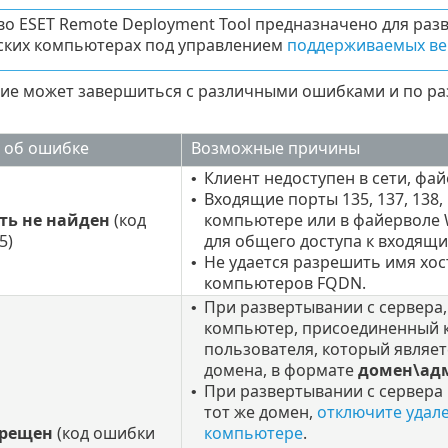
во ESET Remote Deployment Tool предназначено для раз
ских компьютерах под управлением
поддерживаемых ве
ие может завершиться с различными ошибками и по ра
 об ошибке
Возможные причины
Клиент недоступен в сети, фа
•
Входящие порты 135, 137, 138,
•
ть не найден
(код
компьютере или в файерволе 
5)
для общего доступа к входящи
Не удается разрешить имя хос
•
компьютеров FQDN.
При развертывании с сервера,
•
компьютер, присоединенный к
пользователя, который являе
домена, в формате
домен\ад
При развертывании с сервера 
•
тот же домен,
отключите удал
прещен
(код ошибки
компьютере
.