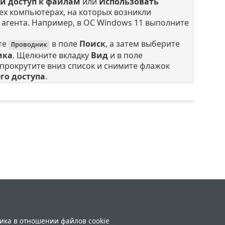
й доступ к файлам
или
Использовать
ех компьютерах, на которых возникли
агента. Например, в ОС Windows 11 выполните
те
в поле
Поиск
, а затем выберите
Проводник
ика
. Щелкните вкладку
Вид
и в поле
прокрутите вниз список и снимите флажок
го доступа
.
ика в отношении файлов cookie