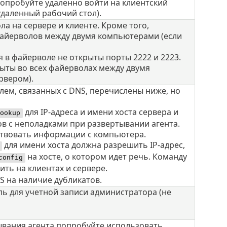
 попробуйте удаленно войти на клиентский
даленный рабочий стол).
а на сервере и клиенте. Кроме того,
файерволов между двумя компьютерами (если
в файерволе не открыты порты 2222 и 2223.
рыты во всех файерволах между двумя
рвером).
ем, связанных с DNS, перечислены ниже, но
для IP-адреса и имени хоста сервера и
ookup
ов с неполадками при развертывании агента.
ствовать информации с компьютера.
для имени хоста должна разрешить IP-адрес,
на хосте, о котором идет речь. Команду
config
ть на клиентах и сервере.
S на наличие дубликатов.
ь для учетной записи администратора (не
ывания агента попробуйте использовать