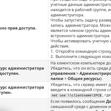
учетные данные администрато
находится в рабочей группе, 
администратора.
Чтобы запустить задачу разве
запись администратора. Можн
но прав доступа.
является членом группы адми
встроенного администратора.
Чтобы активировать учетную 
действия.
1.
Откройте командную строку
2.
Выполните следующую ком
На клиентском компьютере до
урс администратора
Убедитесь, что он есть среди 
доступен.
управления
>
Администрир
папки
>
Общие ресурсы
).
Убедитесь, что сервер имеет до
урс администратора
введите в командной строке 
тупен.
, гд
net use \\clientname\IPC$
Если появилось сообщение
До
смешанной среде с доменом и