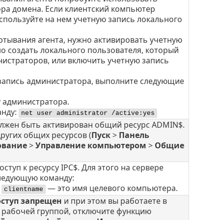
ра домена. Если клиентский компьютер
используйте на нем учетную запись локального
ртывания агента, нужно активировать учетную
о создать локального пользователя, который
нистраторов, или включить учетную запись
запись администратора, выполните следующие
 администратора.
анду:
net user administrator /active:yes
лжен быть активирован общий ресурс ADMIN$.
других общих ресурсов (
Пуск
>
Панель
ование
>
Управление компьютером
>
Общие
ступ к ресурсу IPC$. Для этого на сервере
следующую команду:
е
— это имя целевого компьютера.
clientname
ступ запрещен
и при этом вы работаете в
 рабочей группой, отключите функцию