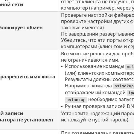
ответ от клиента не получен,
ной сети
компьютер (например, через у
Проверьте настройки файервол
проверьте настройки других 
блокирует обмен
таковые имеются).
По завершении развертывания 
Убедитесь, что эти порты отк
компьютерами (клиентом и се
Возможные решения для пробл
не ограничиваются ими.
Использование команды
•
nsl
(или) клиентских компьютер
 разрешить имя хоста
Результаты должны соответ
Например, команда
nslookup
отображаемый командой
ip
необходимо запусти
nslookup
Ручная проверка записей DN
•
ой записи
Установите надлежащий парол
атора не установлен
используйте пустой пароль).
При создании задачи разверт