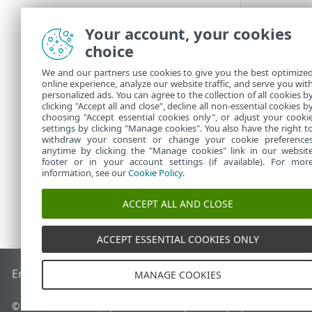
Your account, your cookies
Использов
файлами в
choice
We and our partners use cookies to give you the best optimize
online experience, analyze our website traffic, and serve you wit
personalized ads. You can agree to the collection of all cookies b
clicking "Accept all and close", decline all non-essential cookies b
choosing "Accept essential cookies only", or adjust your cooki
settings by clicking "Manage cookies". You also have the right t
withdraw your consent or change your cookie preference
anytime by clicking the "Manage cookies" link in our websit
footer or in your account settings (if available). For mor
information, see our
Cookie Policy
.
ACCEPT ALL AND CLOSE
ACCEPT ESSENTIAL COOKIES ONLY
End of Life
База знаний ESET
Форум ESET
ESET Status Por
MANAGE COOKIES
© 1992 - 2026 ESET, spol. s r.o. - Все права защищены.