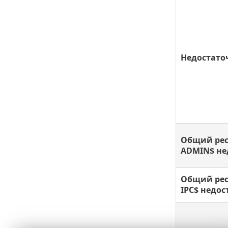
Недостаточ
Общий рес
ADMIN$ не
Общий рес
IPC$ недос