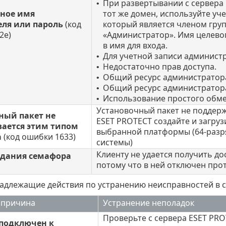
При развертывании с сервера 
•
ное имя
тот же домен, используйте уч
еля или пароль
(код
который является членом гру
2е)
«Администратор». Имя целево
в имя для входа.
Для учетной записи администр
•
Недостаточно прав доступа.
•
Общий ресурс администратор
•
Общий ресурс администратора
•
Использование простого обм
•
Установочный пакет не поддерж
ный пакет не
ESET PROTECT создайте и загру
ается этим типом
выбранной платформы (64-разр
а
(код ошибки 1633)
системы)
Клиенту не удается получить до
дания семафора
потому что в ней отключен прот
адлежащие действия по устранению неисправностей в 
 причина
Устранение неполадок
Проверьте с сервера ESET PROT
 подключен к