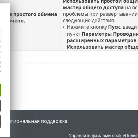
Использовать простой общи
мастер общего доступа
на вс
проблемы при развертывании 
ание простого обмена
следующие действия.
ключено.
Нажмите кнопку
Пуск
, введи
•
d
пункт
Параметры Проводн
h
расширенных параметров
y
Использовать мастер обще
y
e
o
s
e
e
tal
Региональная поддержка
Управлять файлами cookie
Полит