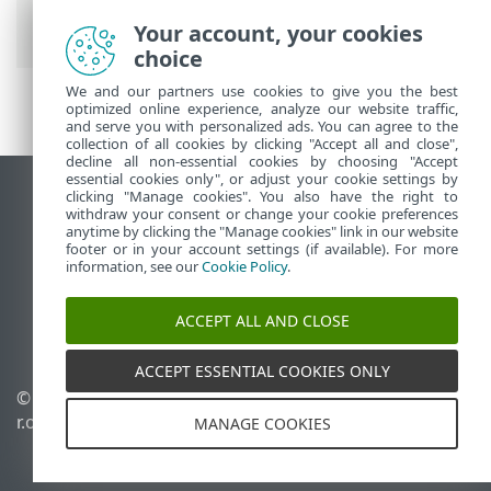
развертывание
> Развертывание
агента с помощью GPO или SCCM
Your account, your cookies
choice
We and our partners use cookies to give you the best
optimized online experience, analyze our website traffic,
and serve you with personalized ads. You can agree to the
collection of all cookies by clicking "Accept all and close",
decline all non-essential cookies by choosing "Accept
essential cookies only", or adjust your cookie settings by
clicking "Manage cookies". You also have the right to
Использовать сайт для ПК
withdraw your consent or change your cookie preferences
End of Life
anytime by clicking the "Manage cookies" link in our website
footer or in your account settings (if available). For more
База знаний ESET
information, see our
Cookie Policy
.
Форум ESET
ESET Status Portal
ACCEPT ALL AND CLOSE
Региональная поддержка
ACCEPT ESSENTIAL COOKIES ONLY
© 1992 - 2026 ESET, spol. s
Управлять файлами
r.o. - Все права защищены.
cookie
MANAGE COOKIES
Политика в отношении
файлов cookie