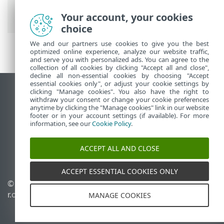
Prem Главное меню
> Панель
мониторинга
Your account, your cookies
choice
We and our partners use cookies to give you the best
optimized online experience, analyze our website traffic,
and serve you with personalized ads. You can agree to the
collection of all cookies by clicking "Accept all and close",
decline all non-essential cookies by choosing "Accept
essential cookies only", or adjust your cookie settings by
clicking "Manage cookies". You also have the right to
Использовать сайт для ПК
withdraw your consent or change your cookie preferences
End of Life
anytime by clicking the "Manage cookies" link in our website
footer or in your account settings (if available). For more
База знаний ESET
information, see our
Cookie Policy
.
Форум ESET
ESET Status Portal
ACCEPT ALL AND CLOSE
Региональная поддержка
ACCEPT ESSENTIAL COOKIES ONLY
© 1992 - 2026 ESET, spol. s
Управлять файлами
r.o. - Все права защищены.
cookie
MANAGE COOKIES
Политика в отношении
файлов cookie