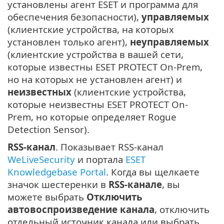
установлены агент ESET и программа для
обеспечения безопасности),
управляемых
(клиентские устройства, на которых
установлен только агент),
неуправляемых
(клиентские устройства в вашей сети,
которые известны ESET PROTECT On-Prem,
но на которых не установлен агент) и
неизвестных
(клиентские устройства,
которые неизвестны ESET PROTECT On-
Prem, но которые определяет Rogue
Detection Sensor).
RSS-канал
. Показывает RSS-канал
WeLiveSecurity
и портала
ESET
Knowledgebase Portal
. Когда вы щелкаете
значок шестеренки в
RSS-канале
, вы
можете выбрать
Отключить
автовоспроизведение канала
, отключить
отдельный источник канала или выбрать