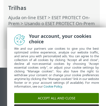
Trilhas
Ajuda on-line ESET
>
ESET PROTECT On-
Prem
>
Usando o ESET PROTECT On-Prem
>
ESET PROTECT On-Prem Menu principal
>
Tarefas
>
Tipos de acionadores de
Your account, your cookies
tarefas
> Intervalo de Expressão CRON
choice
We and our partners use cookies to give you the best
optimized online experience, analyze our website traffic,
and serve you with personalized ads. You can agree to the
collection of all cookies by clicking "Accept all and close",
decline all non-essential cookies by choosing "Accept
essential cookies only", or adjust your cookie settings by
clicking "Manage cookies". You also have the right to
withdraw your consent or change your cookie preferences
Ver site para desktop
anytime by clicking the "Manage cookies" link in our website
footer or in your account settings (if available). For more
End of Life
information, see our
Cookie Policy
.
Base de conhecimento ESET
Fórum ESET
ACCEPT ALL AND CLOSE
ESET Status Portal