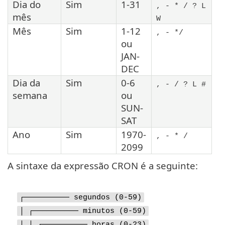
Dia do
Sim
1-31
, - * / ? L
mês
W
Mês
Sim
1-12
, - */
ou
JAN-
DEC
Dia da
Sim
0-6
, - / ? L #
semana
ou
SUN-
SAT
Ano
Sim
1970-
, - * /
2099
A sintaxe da expressão CRON é a seguinte:
┌────────── segundos (0-59)
│ ┌────────── minutos (0-59)
│ │ ┌────────── horas (0-23)