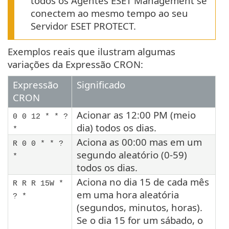
todos os Agentes ESET Management se
conectem ao mesmo tempo ao seu
Servidor ESET PROTECT.
Exemplos reais que ilustram algumas
variações da Expressão CRON:
Expressão
Significado
CRON
Acionar as 12:00 PM (meio
0 0 12 * * ?
dia) todos os dias.
*
Aciona as 00:00 mas em um
R 0 0 * * ?
segundo aleatório (0-59)
*
todos os dias.
Aciona no dia 15 de cada mês
R R R 15W *
em uma hora aleatória
? *
(segundos, minutos, horas).
Se o dia 15 for um sábado, o