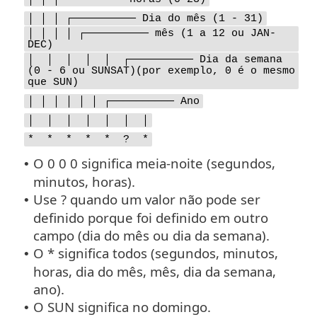
│ │ │ ┌────────── Dia do mês (1 - 31)
│ │ │ │ ┌────────── mês (1 a 12 ou JAN-
DEC)
│ │ │ │ │ ┌────────── Dia da semana
(0 - 6 ou SUNSAT)(por exemplo, 0 é o mesmo
que SUN)
│ │ │ │ │ │ ┌────────── Ano
│ │ │ │ │ │ │
* * * * * ? *
O 0 0 0 significa meia-noite (segundos,
•
minutos, horas).
Use ? quando um valor não pode ser
•
definido porque foi definido em outro
campo (dia do mês ou dia da semana).
O * significa todos (segundos, minutos,
•
horas, dia do mês, mês, dia da semana,
ano).
O SUN significa no domingo.
•