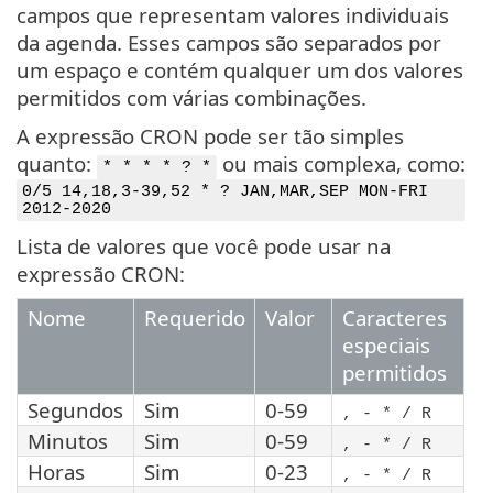
campos que representam valores individuais
da agenda. Esses campos são separados por
um espaço e contém qualquer um dos valores
permitidos com várias combinações.
A expressão CRON pode ser tão simples
quanto:
ou mais complexa, como:
* * * * ? *
0/5 14,18,3-39,52 * ? JAN,MAR,SEP MON-FRI
2012-2020
Lista de valores que você pode usar na
expressão CRON:
Nome
Requerido
Valor
Caracteres
especiais
permitidos
Segundos
Sim
0-59
, - * / R
Minutos
Sim
0-59
, - * / R
Horas
Sim
0-23
, - * / R