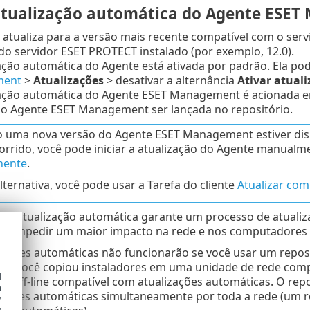
tualização automática do Agente ESET
 atualiza para a versão mais recente compatível com o ser
do servidor ESET PROTECT instalado (por exemplo, 12.0).
ação automática do Agente está ativada por padrão. Ela po
ent
>
Atualizações
> desativar a alternância
Ativar atual
zação automática do Agente ESET Management é acionada e
do Agente ESET Management ser lançada no repositório.
uma nova versão do Agente ESET Management estiver dispo
corrido, você pode iniciar a atualização do Agente manual
ente
.
ternativa, você pode usar a Tarefa do cliente
Atualizar co
 da atualização automática garante um processo de atualiz
ara impedir um maior impacto na rede e nos computadores
zações automáticas não funcionarão se você usar um repos
 se você copiou instaladores em uma unidade de rede comp
d
io off-line compatível com atualizações automáticas. O repo
h
zações automáticas simultaneamente por toda a rede (um re
y
y