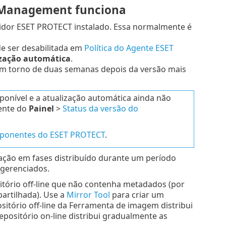
 Management funciona
vidor ESET PROTECT instalado. Essa normalmente é
de ser desabilitada em
Política do Agente ESET
ização automática
.
m torno de duas semanas depois da versão mais
nível e a atualização automática ainda não
mente do
Painel
>
Status da versão do
mponentes do ESET PROTECT
.
ação em fases distribuído durante um período
 gerenciados.
itório off-line que não contenha metadados (por
artilhada). Use a
Mirror Tool
para criar um
sitório off-line da Ferramenta de imagem distribui
positório on-line distribui gradualmente as