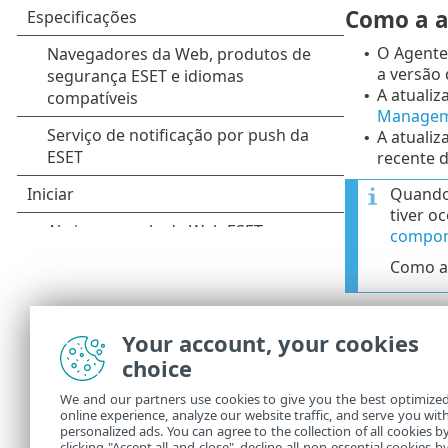
Como a a
O Agente
•
a versão 
A atualiz
•
Managem
A atuali
•
recente 
Quando 
tiver o
compon
Como al
O design
•
maior, p
Your account, your cookies
choice
As atuali
•
exemplo,
We and our partners use cookies to give you the best optimize
repositór
online experience, analyze our website traffic, and serve you wit
as atuali
personalized ads. You can agree to the collection of all cookies b
clicking "Accept all and close", decline all non-essential cookies b