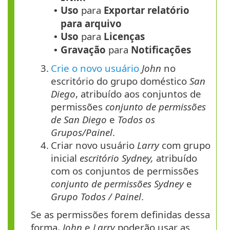
Uso
para
Exportar relatório
•
para arquivo
Uso
para
Licenças
•
Gravação
para
Notificações
•
3.
Crie o novo usuário
John
no
escritório do grupo doméstico
San
Diego
, atribuído aos conjuntos de
permissões
conjunto de permissões
de San Diego
e
Todos os
Grupos/Painel
.
4.
Criar novo usuário
Larry
com grupo
inicial
escritório Sydney,
atribuído
com os conjuntos de permissões
conjunto de permissões Sydney
e
Grupo Todos / Painel
.
Se as permissões forem definidas dessa
forma,
John
e
Larry
poderão usar as