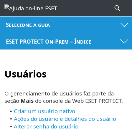
Selecione a guia
ESET PROTECT On-Prem – Índice
Usuários
O gerenciamento de usuários faz parte da
seção
Mais
do console da Web ESET PROTECT.
Criar um usuário nativo
•
Ações do usuário e detalhes do usuário
•
Alterar senha do usuário
•