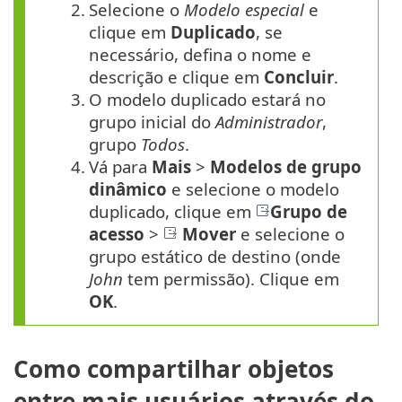
2.
Selecione o
Modelo especial
e
clique em
Duplicado
, se
necessário, defina o nome e
descrição e clique em
Concluir
.
3.
O modelo duplicado estará no
grupo inicial do
Administrador
,
grupo
Todos
.
4.
Vá para
Mais
>
Modelos de grupo
dinâmico
e selecione o modelo
duplicado, clique em
Grupo de
acesso
>
Mover
e selecione o
grupo estático de destino (onde
John
tem permissão). Clique em
OK
.
Como compartilhar objetos
entre mais usuários através do