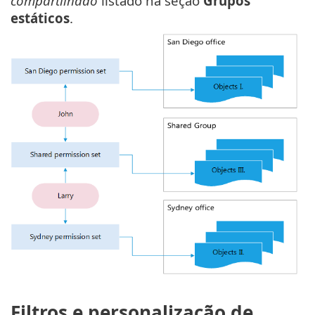
compartilhado
listado na seção
Grupos
estáticos
.
Filtros e personalização de