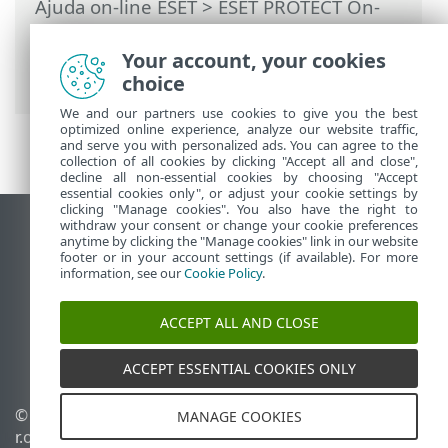
Ajuda on-line ESET
>
ESET PROTECT On-
Prem
>
Usando o ESET PROTECT On-Prem
>
ESET PROTECT On-Prem Menu principal
Your account, your cookies
>
Mais
>
Direitos de acesso
> Usuários
choice
We and our partners use cookies to give you the best
optimized online experience, analyze our website traffic,
and serve you with personalized ads. You can agree to the
collection of all cookies by clicking "Accept all and close",
decline all non-essential cookies by choosing "Accept
essential cookies only", or adjust your cookie settings by
clicking "Manage cookies". You also have the right to
withdraw your consent or change your cookie preferences
Ver site para desktop
anytime by clicking the "Manage cookies" link in our website
footer or in your account settings (if available). For more
End of Life
information, see our
Cookie Policy
.
Base de conhecimento ESET
Fórum ESET
ACCEPT ALL AND CLOSE
ESET Status Portal
Suporte regional
ACCEPT ESSENTIAL COOKIES ONLY
© 1992 - 2026 ESET, spol. s
Gerenciar cookies
MANAGE COOKIES
r.o. - Todos os direitos
Política de cookies