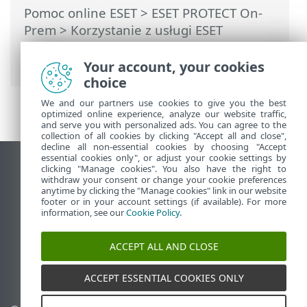
Pomoc online ESET
>
ESET PROTECT On-
Prem
>
Korzystanie z usługi ESET
PROTECT On-Prem
> Automatyczne
aktualizacje
Your account, your cookies
choice
We and our partners use cookies to give you the best
optimized online experience, analyze our website traffic,
and serve you with personalized ads. You can agree to the
collection of all cookies by clicking "Accept all and close",
decline all non-essential cookies by choosing "Accept
essential cookies only", or adjust your cookie settings by
Wyświetl witrynę internetową dla
clicking "Manage cookies". You also have the right to
withdraw your consent or change your cookie preferences
komputerów
anytime by clicking the "Manage cookies" link in our website
footer or in your account settings (if available). For more
End of Life
information, see our
Cookie Policy
.
Baza wiedzy ESET
Forum ESET
ACCEPT ALL AND CLOSE
ESET Status Portal
Pomoc regionalna
ACCEPT ESSENTIAL COOKIES ONLY