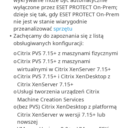
wyłączone przez ESET PROTECT On-Prem;
dzieje się tak, gdy ESET PROTECT On-Prem
nie jest w stanie wiarygodnie
przeanalizować
sprzętu
Zachęcamy do zapoznania się z listą
•
obsługiwanych konfiguracji:
Citrix PVS 7.15+ z maszynami fizycznymi
o
Citrix PVS 7.15+ z maszynami
o
wirtualnymi w Citrix XenServer 7.15+
Citrix PVS 7.15+ i Citrix XenDesktop z
o
Citrix XenServer 7.15+
Usługi tworzenia urządzeń Citrix
o
Machine Creation Services
(bez PVS) Citrix XenDesktop z platformą
o
Citrix XenServer w wersji 7.15+ lub
nowszej