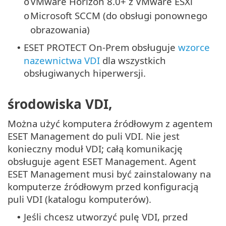
VMware Horizon 8.0+ z VMware ESXi
o
Microsoft SCCM (do obsługi ponownego
o
obrazowania)
ESET PROTECT On-Prem obsługuje
wzorce
•
nazewnictwa VDI
dla wszystkich
obsługiwanych hiperwersji.
środowiska VDI,
Można użyć komputera źródłowym z agentem
ESET Management do puli VDI. Nie jest
konieczny moduł VDI; całą komunikację
obsługuje agent ESET Management. Agent
ESET Management musi być zainstalowany na
komputerze źródłowym przed konfiguracją
puli VDI (katalogu komputerów).
Jeśli chcesz utworzyć pulę VDI, przed
•