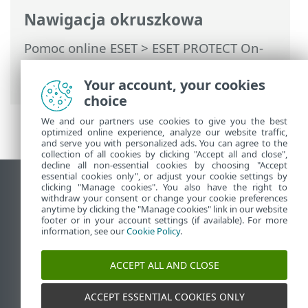
Nawigacja okruszkowa
Pomoc online ESET
>
ESET PROTECT On-
Prem
>
Pierwsze kroki
> VDI, klonowanie
i wykrywanie sprzętu
Your account, your cookies
choice
We and our partners use cookies to give you the best
optimized online experience, analyze our website traffic,
and serve you with personalized ads. You can agree to the
collection of all cookies by clicking "Accept all and close",
decline all non-essential cookies by choosing "Accept
essential cookies only", or adjust your cookie settings by
Wyświetl witrynę internetową dla
clicking "Manage cookies". You also have the right to
withdraw your consent or change your cookie preferences
komputerów
anytime by clicking the "Manage cookies" link in our website
footer or in your account settings (if available). For more
End of Life
information, see our
Cookie Policy
.
Baza wiedzy ESET
Forum ESET
ACCEPT ALL AND CLOSE
ESET Status Portal
Pomoc regionalna
ACCEPT ESSENTIAL COOKIES ONLY