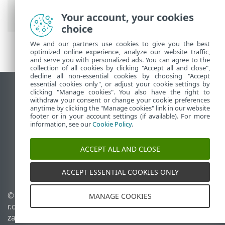
Prem Menu główne
>
Panel kontrolny
>
Przechodzenie do szczegółów
Your account, your cookies
choice
We and our partners use cookies to give you the best
optimized online experience, analyze our website traffic,
and serve you with personalized ads. You can agree to the
collection of all cookies by clicking "Accept all and close",
decline all non-essential cookies by choosing "Accept
essential cookies only", or adjust your cookie settings by
Wyświetl witrynę internetową dla
clicking "Manage cookies". You also have the right to
withdraw your consent or change your cookie preferences
komputerów
anytime by clicking the "Manage cookies" link in our website
footer or in your account settings (if available). For more
End of Life
information, see our
Cookie Policy
.
Baza wiedzy ESET
Forum ESET
ACCEPT ALL AND CLOSE
ESET Status Portal
Pomoc regionalna
ACCEPT ESSENTIAL COOKIES ONLY
© 1992 - 2026 ESET, spol. s
Zarządzaj plikami cookie
MANAGE COOKIES
r.o. – Wszelkie prawa
Polityka dotycząca plików
zastrzeżone.
cookie