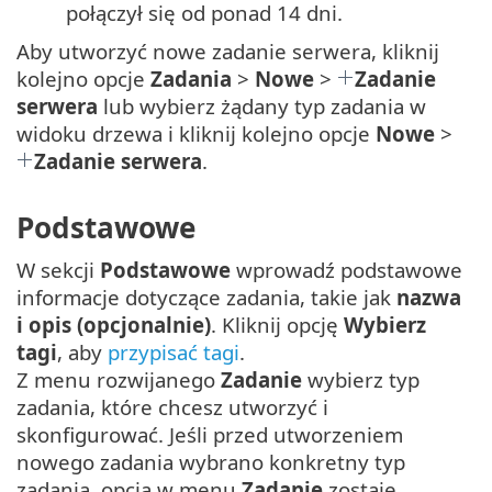
połączył się od ponad 14 dni.
Aby utworzyć nowe zadanie serwera, kliknij
kolejno opcje
Zadania
>
Nowe
>
Zadanie
serwera
lub wybierz żądany typ zadania w
widoku drzewa i kliknij kolejno opcje
Nowe
>
Zadanie serwera
.
Podstawowe
W sekcji
Podstawowe
wprowadź podstawowe
informacje dotyczące zadania, takie jak
nazwa
i opis (opcjonalnie)
. Kliknij opcję
Wybierz
tagi
, aby
przypisać tagi
.
Z menu rozwijanego
Zadanie
wybierz typ
zadania, które chcesz utworzyć i
skonfigurować. Jeśli przed utworzeniem
nowego zadania wybrano konkretny typ
zadania, opcja w menu
Zadanie
zostaje