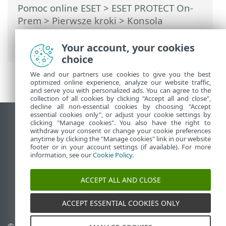
Pomoc online ESET
>
ESET PROTECT On-
Prem
>
Pierwsze kroki
>
Konsola
internetowa ESET PROTECT
> Filtry i
dostosowanie układu
Your account, your cookies
choice
We and our partners use cookies to give you the best
optimized online experience, analyze our website traffic,
and serve you with personalized ads. You can agree to the
collection of all cookies by clicking "Accept all and close",
decline all non-essential cookies by choosing "Accept
essential cookies only", or adjust your cookie settings by
Wyświetl witrynę internetową dla
clicking "Manage cookies". You also have the right to
withdraw your consent or change your cookie preferences
komputerów
anytime by clicking the "Manage cookies" link in our website
footer or in your account settings (if available). For more
End of Life
information, see our
Cookie Policy
.
Baza wiedzy ESET
Forum ESET
ACCEPT ALL AND CLOSE
ESET Status Portal
Pomoc regionalna
ACCEPT ESSENTIAL COOKIES ONLY