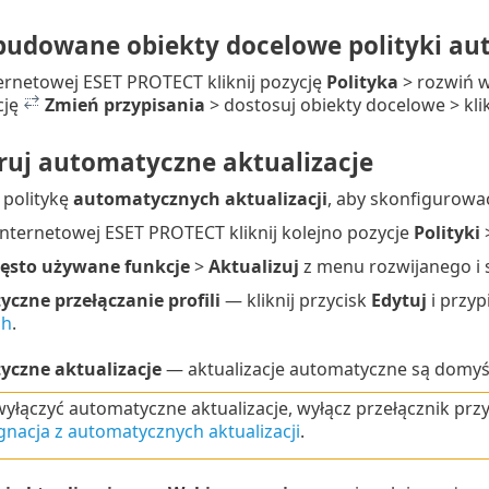
udowane obiekty docelowe polityki aut
ernetowej ESET PROTECT kliknij pozycję
Polityka
> rozwiń 
cję
Zmień przypisania
> dostosuj obiekty docelowe > kli
ruj automatyczne aktualizacje
politykę
automatycznych aktualizacji
, aby skonfigurowa
internetowej ESET PROTECT kliknij kolejno pozycje
Polityki
ęsto używane funkcje
>
Aktualizuj
z menu rozwijanego i s
czne przełączanie profili
— kliknij przycisk
Edytuj
i przyp
ch
.
czne aktualizacje
— aktualizacje automatyczne są domyś
yłączyć automatyczne aktualizacje, wyłącz przełącznik przy
nacja z automatycznych aktualizacji
.