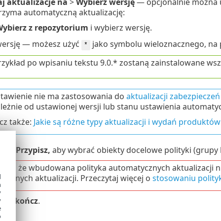
j aktualizacje na
>
Wybierz wersję
— opcjonalnie można u
rzyma automatyczną aktualizację:
ybierz z repozytorium
i wybierz wersję.
wersję — możesz użyć
jako symbolu wieloznacznego, na prz
*
zykład po wpisaniu tekstu 9.0.* zostaną zainstalowane wsz
stawienie nie ma zastosowania do
aktualizacji zabezpieczeń 
leżnie od ustawionej wersji lub stanu ustawienia automatyc
cz także:
Jakie są różne typy aktualizacji i wydań produktów
ycisk
Przypisz,
aby wybrać obiekty docelowe polityki (grupy
 się, że wbudowana polityka automatycznych aktualizacji n
d
ycznych aktualizacji. Przeczytaj więcej o
stosowaniu polityk
h
y
ję
Zakończ
.
y
e
o