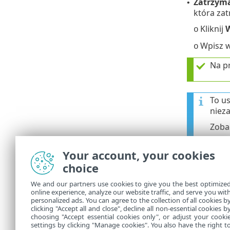
Zatrzyma
•
która zat
Kliknij
W
o
Wpisz 
o
Na pr
To u
nieza
Zoba
Your account, your cookies
3.
Kliknij prz
choice
Upewnij
We and our partners use cookies to give you the best optimize
automat
online experience, analyze our website traffic, and serve you wit
personalized ads. You can agree to the collection of all cookies b
4.
Kliknij opc
clicking "Accept all and close", decline all non-essential cookies b
choosing "Accept essential cookies only", or adjust your cooki
settings by clicking "Manage cookies". You also have the right t