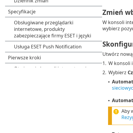
Zmień wb
W konsoli int
wybierz pozy
Skonfigu
Utwórz nową 
1.
W konsoli 
2.
Wybierz
Cz
Automaty
•
sieciowy
Automaty
•
Aby w
Rezyg