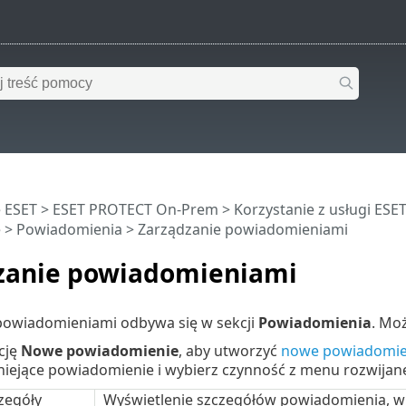
 ESET
>
ESET PROTECT On-Prem
>
Korzystanie z usługi ES
e
>
Powiadomienia
> Zarządzanie powiadomieniami
zanie powiadomieniami
powiadomieniami odbywa się w sekcji
Powiadomienia
. Mo
pcję
Nowe powiadomienie
, aby utworzyć
nowe powiadomie
stniejące powiadomienie i wybierz czynność z menu rozwijan
zegóły
Wyświetlenie szczegółów powiadomienia, w t