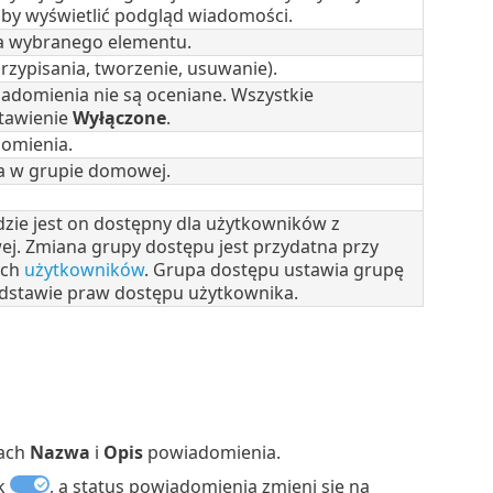
aby wyświetlić podgląd wiadomości.
a wybranego elementu.
rzypisania, tworzenie, usuwanie).
domienia nie są oceniane. Wszystkie
tawienie
Wyłączone
.
domienia.
a w grupie domowej.
gdzie jest on dostępny dla użytkowników z
j. Zmiana grupy dostępu jest przydatna przy
ych
użytkowników
. Grupa dostępu ustawia grupę
odstawie praw dostępu użytkownika.
lach
Nazwa
i
Opis
powiadomienia.
ak
, a status powiadomienia zmieni się na