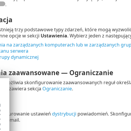
.
acja
stnieją trzy podstawowe typy zdarzeń, które mogą wyzwoli
nne opcje w sekcji
Ustawienia
. Wybierz jeden z następują
ia na zarządzanych komputerach lub w zarządzanych gru
tanu serwera
rupy dynamicznej
ia zaawansowane — Ograniczanie
 umożliwia skonfigurowanie zaawansowanych reguł określ
acji zawiera sekcja
Ograniczanie
.
cja
d
h
nfigurowanie ustawień
dystrybucji
powiadomień. Skonfigu
y
h e-mail.
y
e
o