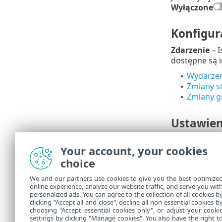
Wyłączone
Konfigur
Zdarzenie
– I
dostępne są i
Wydarzen
•
Zmiany s
•
Zmiany g
•
Ustawien
Ograniczanie
Your account, your cookies
Więcej inform
choice
Dystrybu
We and our partners use cookies to give you the best optimize
online experience, analyze our website traffic, and serve you wit
Umożliwia ko
personalized ads. You can agree to the collection of all cookies b
wiadomościac
clicking "Accept all and close", decline all non-essential cookies b
choosing "Accept essential cookies only", or adjust your cooki
settings by clicking "Manage cookies". You also have the right t