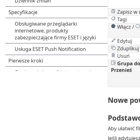
Zapisz w 
Tagi
Włącz /
Edytuj
Zduplikuj
Usuń
Grupa do
Przenieś
Nowe po
Podstaw
Aby ułatwić 
Jeśli edytujes