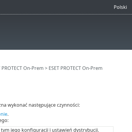
Polski
ET PROTECT On-Prem
>
ESET PROTECT On-Prem
żna wykonać następujące czynności:
nie
.
ego:
ym jego konfiguracji i ustawień dystrybucji.