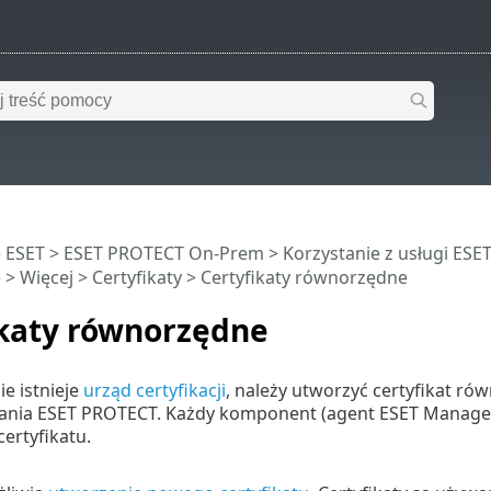
 ESET
>
ESET PROTECT On-Prem
>
Korzystanie z usługi ES
e
>
Więcej
>
Certyfikaty
> Certyfikaty równorzędne
ikaty równorzędne
ie istnieje
urząd certyfikacji
, należy utworzyć certyfikat 
nia ESET PROTECT. Każdy komponent (agent ESET Manage
ertyfikatu.