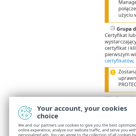
Manage
połącze
użyciu 
Grupa d
Certyfikat lu
wystarczający
certyfikat i k
pierwszym wi
certyfikatów
,
Zostaną
uprawn
PROTEC
Kliknij przyci
Your account, your cookies
Filtry i 
choice
Można dostos
We and our partners use cookies to give you the best optimize
online experience, analyze our website traffic, and serve you wit
Zarządza
•
personalized ads. You can agree to the collection of all cookies b