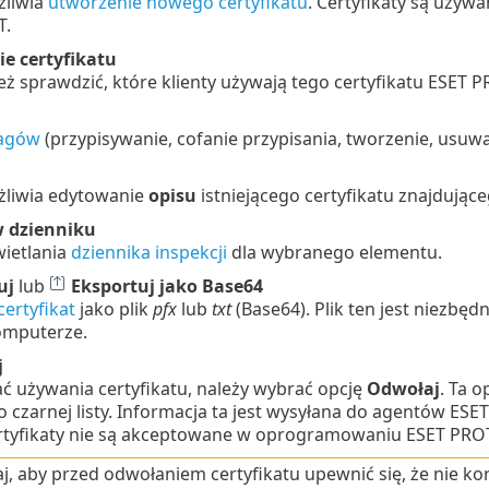
żliwia
utworzenie nowego certyfikatu
. Certyfikaty są uży
T.
ie
certyfikatu
 sprawdzić, które klienty używają tego certyfikatu ESET 
agów
(przypisywanie, cofanie przypisania, tworzenie, usuwa
żliwia edytowanie
opisu
istniejącego certyfikatu znajdująceg
w dzienniku
wietlania
dziennika inspekcji
dla wybranego elementu.
uj
lub
Eksportuj jako Base64
ertyfikat
jako plik
pfx
lub
txt
(Base64). Plik ten jest niezbę
komputerze.
j
ć używania certyfikatu, należy wybrać opcję
Odwołaj
. Ta 
o czarnej listy. Informacja ta jest wysyłana do agentów E
tyfikaty nie są akceptowane w oprogramowaniu ESET PR
j, aby przed odwołaniem certyfikatu upewnić się, że nie k