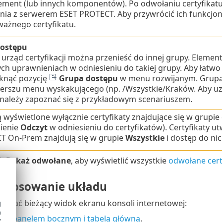
ment (lub innych komponentów). Po odwołaniu certyfikat
nia z serwerem ESET PROTECT. Aby przywrócić ich funkcjo
ważnego certyfikatu.
ostępu
b urząd certyfikacji można przenieść do innej grupy. Eleme
ch uprawnieniach w odniesieniu do takiej grupy. Aby łatw
liknąć pozycję
Grupa dostępu
w menu rozwijanym. Grupa 
erszu menu wyskakującego (np. /Wszystkie/Kraków. Aby uzy
 należy zapoznać się z przykładowym scenariuszem.
 wyświetlone wyłącznie certyfikaty znajdujące się w grupi
ienie
Odczyt
w odniesieniu do certyfikatów). Certyfikaty u
T On-Prem znajdują się w grupie
Wszystkie
i dostęp do nic
sk
Pokaż odwołane
, aby wyświetlić wszystkie
odwołane cert
dostosowanie układu
ować bieżący widok ekranu konsoli internetowej:
d
h
nie panelem bocznym i tabelą główną
.
y