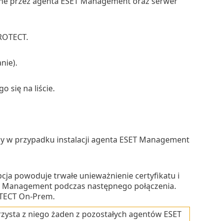
wane przez agenta ESET Management oraz serwer
PROTECT.
nie).
o się na liście.
dny w przypadku instalacji agenta ESET Management
opcja powoduje trwałe unieważnienie certyfikatu i
SET Management podczas następnego połączenia.
OTECT On-Prem.
orzysta z niego żaden z pozostałych agentów ESET