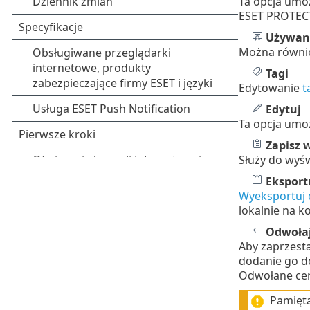
Ta opcja umo
ESET PROTEC
Używan
Można również
Tagi
Edytowanie
t
Edytuj
Ta opcja umo
Zapisz 
Służy do wyś
Eksport
Wyeksportuj c
lokalnie na 
Odwoła
Aby zaprzesta
dodanie go d
Odwołane cer
Pamięta