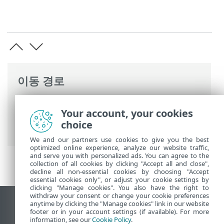
이동 경로
ESET 온라인 도움말
>
ESET PROTECT On-
Your account, your cookies
Prem
>
시작
> ESET Management에이전트
choice
배포
We and our partners use cookies to give you the best
optimized online experience, analyze our website traffic,
and serve you with personalized ads. You can agree to the
collection of all cookies by clicking "Accept all and close",
decline all non-essential cookies by choosing "Accept
essential cookies only", or adjust your cookie settings by
clicking "Manage cookies". You also have the right to
withdraw your consent or change your cookie preferences
anytime by clicking the "Manage cookies" link in our website
데스크톱 사이트 보기
footer or in your account settings (if available). For more
End of Life
information, see our
Cookie Policy
.