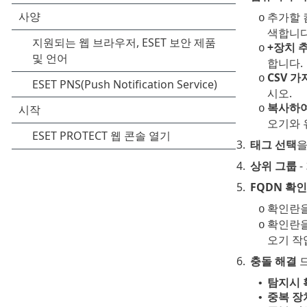
추가할
o
색합니다
+장치 
o
합니다.
CSV 
o
시오.
복사하
o
오기와 
3.
태그 선택
을
4.
상위 그룹
-
5.
FQDN 확인
확인란을
o
확인란을
o
오기 작
6.
충돌 해결
드
탐지시 
•
중복 장
•