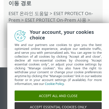
이동 경로
ESET 온라인 도움말
>
ESET PROTECT On-
Prem
>
ESET PROTECT On-Prem 사용
>
ESET PROTECT On-Prem 기본 메뉴
>
자세
Your account, your cookies
히
>
Syslog로 로그 내보내기
> LEEF 형식으
choice
로 내보낸 이벤트
We and our partners use cookies to give you the best
optimized online experience, analyze our website traffic,
and serve you with personalized ads. You can agree to the
collection of all cookies by clicking "Accept all and close",
decline all non-essential cookies by choosing "Accept
essential cookies only", or adjust your cookie settings by
clicking "Manage cookies". You also have the right to
withdraw your consent or change your cookie preferences
anytime by clicking the "Manage cookies" link in our website
데스크톱 사이트 보기
footer or in your account settings (if available). For more
End of Life
information, see our
Cookie Policy
.
ESET 지식 베이스
ACCEPT ALL AND CLOSE
ESET 포럼
ESET Status Portal
ACCEPT ESSENTIAL COOKIES ONLY