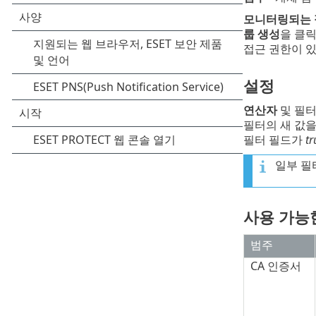
모니터링되는 
룹 생성
을 클
접근 권한이 있
설정
연산자
및 필터
필터의 새 값
필터 필드가
tr
일부 필
사용 가능
범주
CA 인증서