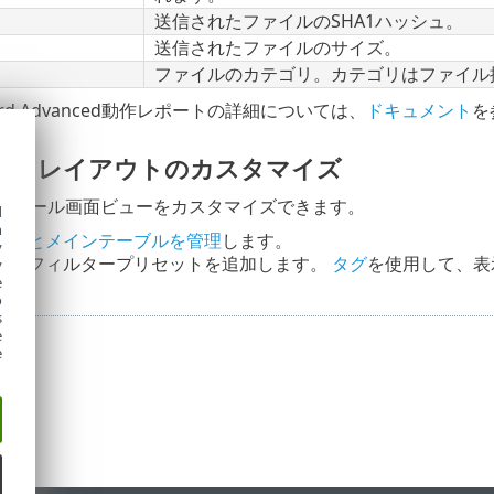
送信されたファイルのSHA1ハッシュ。
送信されたファイルのサイズ。
ファイルのカテゴリ。カテゴリはファイル
Guard Advanced動作レポートの詳細については、
ドキュメント
を
ーとレイアウトのカスタマイズ
コンソール画面ビューをカスタマイズできます。
d
h
ネルとメインテーブルを管理
します。
y
ー
とフィルタープリセットを追加します。
タグ
を使用して、表
y
e
o
s
e
e