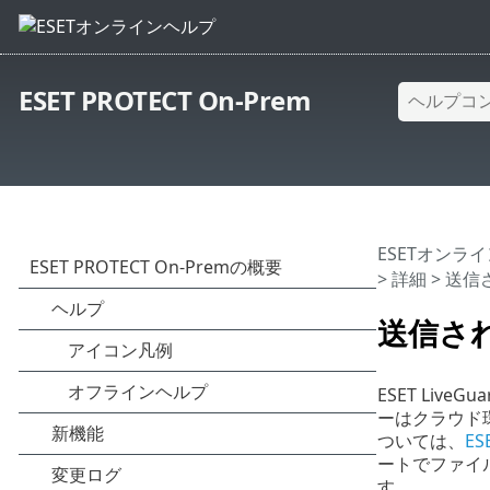
ESET PROTECT On-Prem
ESETオンラ
>
詳細
> 送
送信さ
ESET Liv
ーはクラウド
ついては、
ES
ートでファイ
す。