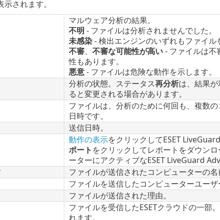
表示されます。
マルウェア分析の結果。
不明
- ファイルは分析されませんでした。
未感染
- 検出エンジンのいずれもファイ
不審
、
不審な可能性が高い
- ファイルは
性もあります。
悪意
- ファイルは危険な動作を示します。
分析の状態。ステータス
再分析
は、結果が
ると変更される場合があります。
ファイルは、分析のために何回も、複数の
日時です。
送信日時。
動作の表示
をクリックしてESET LiveGua
ポート
をクリックしてレポートをダウンロ
ーターにアクティブなESET LiveGuard
タ
ファイルが送信されたコンピューターの名
ファイルを送信したコンピューターユーザ
ファイルが送信された理由。
ファイルを受信したESETクラウドの一部
れます。