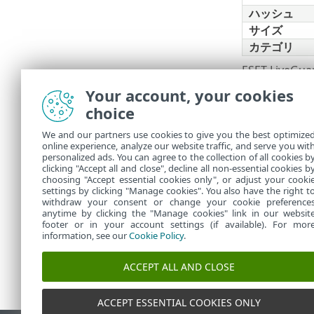
ハッシュ
サイズ
カテゴリ
ESET Live
Your account, your cookies
フィルタ
choice
現在のWeb
We and our partners use cookies to give you the best optimize
online experience, analyze our website traffic, and serve you wit
サイドパ
•
personalized ads. You can agree to the collection of all cookies b
フィルタ
clicking "Accept all and close", decline all non-essential cookies b
•
choosing "Accept essential cookies only", or adjust your cooki
settings by clicking "Manage cookies". You also have the right t
withdraw your consent or change your cookie preference
anytime by clicking the "Manage cookies" link in our websit
footer or in your account settings (if available). For mor
information, see our
Cookie Policy
.
ACCEPT ALL AND CLOSE
ACCEPT ESSENTIAL COOKIES ONLY