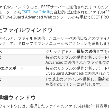
ァイル
ウィンドウには、ESETサーバーに送信されたすべての
ューターから
ESET LiveGrid®
に自動的に送信されたファイル(ESET
ET LiveGuard Advanced Webコンソールから手動でESE
たファイルウィンドウ
ァイルと、ファイルを送信したユーザーや送信日などのファイ
ックして、ドロップダウンメニューからアクションを選択しま
示
クリックすると、
最新の送信
タブを
示
特定のサンプルの動作分析レポートを表示
Advancedに送信されたファイル
のエクスポート
特定のサンプルの動作分析レポートを
LiveGuard Advancedに送
成
1つ以上のファイルを選択し、
除外
を既存のポリシーに追加します。
詳細ウィンドウ
ウィンドウには、選択したファイルのファイル詳細が一覧表示