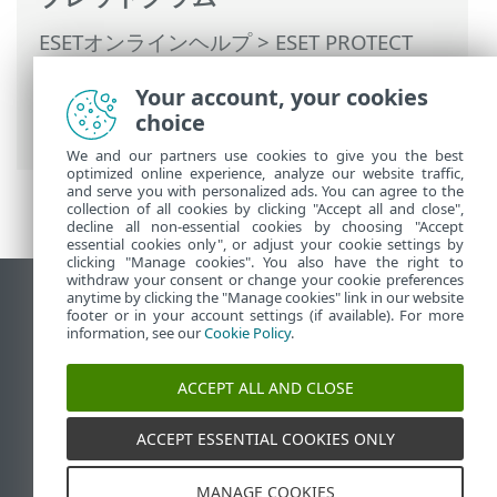
ESETオンラインヘルプ
>
ESET PROTECT
On-Prem
>
ESET PROTECT On-Premの使用
Your account, your cookies
>
ESET PROTECT On-Prem メインメニュー
choice
>
タスク
>
クライアントタスク
> 隔離管理
We and our partners use cookies to give you the best
optimized online experience, analyze our website traffic,
and serve you with personalized ads. You can agree to the
collection of all cookies by clicking "Accept all and close",
decline all non-essential cookies by choosing "Accept
essential cookies only", or adjust your cookie settings by
clicking "Manage cookies". You also have the right to
withdraw your consent or change your cookie preferences
anytime by clicking the "Manage cookies" link in our website
デスクトップサイトの表示
footer or in your account settings (if available). For more
End of Life
information, see our
Cookie Policy
.
ESETナレッジベース
ACCEPT ALL AND CLOSE
ESETフォーラム
ESET Status Portal
ACCEPT ESSENTIAL COOKIES ONLY
地域サポート
MANAGE COOKIES