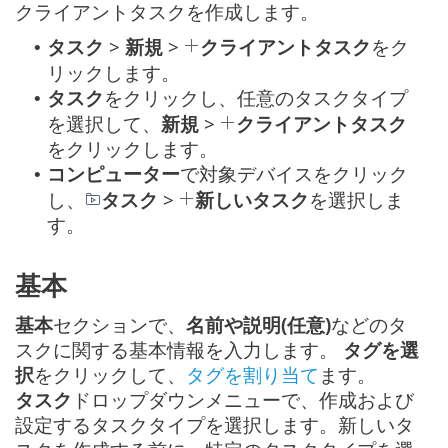
クライアントタスクを作成します。
タスク
>
新規
>
クライアントタスク
をク
•
リックします。
タスク
をクリックし、任意のタスクタイプ
•
を選択して、
新規
>
クライアントタスク
をクリックします。
コンピューター
で対象デバイスをクリック
•
し、
タスク
>
新しいタスク
を選択しま
す。
基本
基本
セクションで、
名前や説明(任意)
などのタ
スクに関する基本情報を入力します。
タグを選
択
をクリックして、
タグを割り当て
ます。
タスク
ドロップダウンメニューで、作成および
設定するタスクタイプを選択します。新しいタ