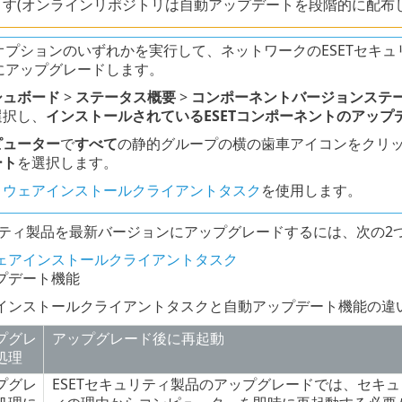
ます(オンラインリポジトリは自動アップデートを段階的に配布し
オプションのいずれかを実行して、ネットワークのESETセキ
にアップグレードします。
シュボード
>
ステータス概要
>
コンポーネントバージョンステ
選択し、
インストールされているESETコンポーネントのアップ
ピューター
で
すべて
の静的グループの横の歯車アイコンをクリ
ート
を選択します。
トウェアインストールクライアントタスク
を使用します。
ュリティ製品を最新バージョンにアップグレードするには、次の2
ェアインストールクライアントタスク
プデート機能
インストールクライアントタスクと自動アップデート機能の違い
プグレ
アップグレード後に再起動
処理
プグレ
ESETセキュリティ製品のアップグレードでは、セキュ