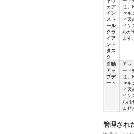
トウ
ード
ェア
は、E
イン
セキ
スト
ィ製
ール
イン
クラ
ルが
イア
ます
ント
タス
ク
自動
アッ
アッ
ード
プデ
は、E
ート
セキ
ィ製
イン
ルは
ませ
管理され