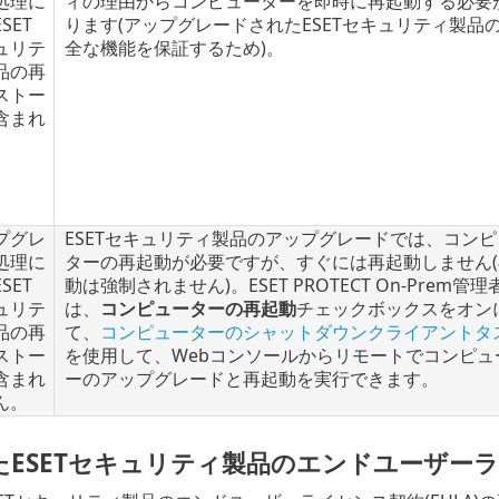
処理に
ィの理由からコンピューターを即時に再起動する必要
SET
ります(アップグレードされたESETセキュリティ製品
ュリテ
全な機能を保証するため)。
品の再
ストー
含まれ
。
プグレ
ESETセキュリティ製品のアップグレードでは、コンピ
処理に
ターの再起動が必要ですが、すぐには再起動しません(
SET
動は強制されません)。ESET PROTECT On-Prem管理
ュリテ
は、
コンピューターの再起動
チェックボックスをオン
品の再
て、
コンピューターのシャットダウンクライアントタ
ストー
を使用して、Webコンソールからリモートでコンピュ
含まれ
ーのアップグレードと再起動を実行できます。
ん。
たESETセキュリティ製品のエンドユーザー