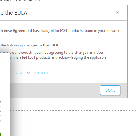
d
h
y
y
e
o
s
e
e