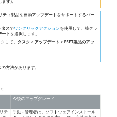
ます)。
ュリティ製品を自動アップデートをサポートするバー
ータス
で
ワンクリックアクション
を使用して、棒グラ
デート
を選択します。
ックして、
タスク
>
アップデート
>
ESET製品のアッ
つの方法があります。
:
今後のアップグレード
リテ
手動 - 管理者は、ソフトウェアインストール