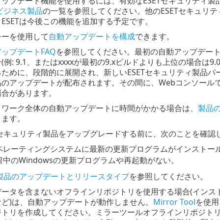
アップデート機能を使用するには、有効なESETセキュリティ製
Tビジネス製品
の一覧を参照してください。他のESETセキュリ
ESETは今後この機能を追加する予定です。
シーを使用して
自動アップデートを構成
できます。
ップデートFAQ
を参照してください。最初の自動アップデート
(例: 9.1、またはxxxxが最初の9.xビルドよりも上位の場合は9
るために、段階的に展開され、新しいESETセキュリティ製品
品のアップデートが配布されます。その間に、Webコンソールで
場合があります。
トワーク全体の自動アップデートに時間がかかる場合は、
製品
きます。
ETセキュリティ製品をアップグレードする前に、次のことを確認
ペレーティングシステムに最新の更新プログラムがインストー
留中のWindowsの更新プログラムや再起動がない。
T製品のアップデートとリリースタイプ
を参照してください。
データを含まないオフラインリポジトリを使用する場合(インス
など)は、自動アップデートが動作しません。
Mirror Tool
を使用
ジトリを作成してください。ミラーツールオフラインリポジト