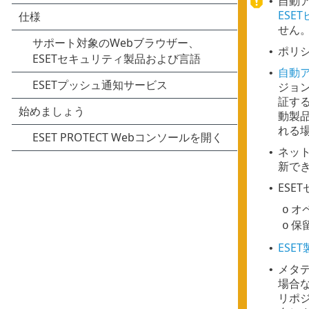
自動
•
ESE
せん。
ポリ
•
自動ア
•
ジョン
証す
動製
れる
ネッ
•
新で
ES
•
オ
o
保
o
ESE
•
メタ
•
場合
リポ