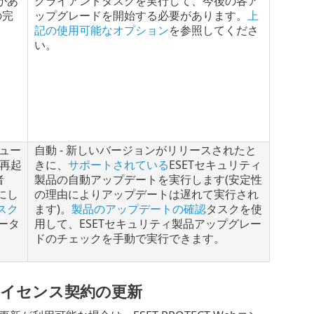
があ
クライアントタスクを実行して、今後の各ア
の完
ップグレードを開始する必要があります。
上
記の使用可能なオプション
を参照してくださ
い。
ュー
自動 - 新しいバージョンがリリースされたと
再起
きに、
サポートされている
ESETセキュリティ
者
製品の自動アップデートを実行します(安定性
にし
の理由によりアップデートは遅れて実行され
スク
ます)。
製品のアップデートの確認
タスクを使
ータ
用して、ESETセキュリティ製品アップグレー
ドのチェックを手動で実行できます。
ライセンス契約の更新