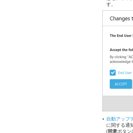
す。
自動アップデ
•
に関する通
(
同意
ボタン