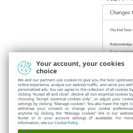
Your account, your cookies
choice
We and our partners use cookies to give you the best optimize
online experience, analyze our website traffic, and serve you wit
personalized ads. You can agree to the collection of all cookies b
clicking "Accept all and close", decline all non-essential cookies b
choosing "Accept essential cookies only", or adjust your cooki
settings by clicking "Manage cookies". You also have the right t
withdraw your consent or change your cookie preference
anytime by clicking the "Manage cookies" link in our websit
footer or in your account settings (if available). For mor
information, see our
Cookie Policy
.