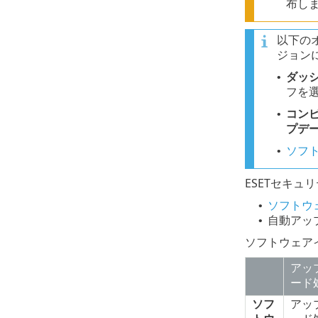
布し
以下の
ジョン
ダッ
•
フを
コン
•
プデ
ソフ
•
ESETセキ
ソフトウ
•
自動アッ
•
ソフトウェア
アッ
ード
ソフ
アッ