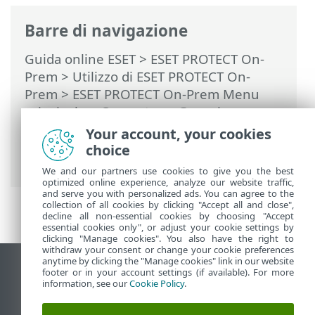
Barre di navigazione
Guida online ESET
>
ESET PROTECT On-
Prem
>
Utilizzo di ESET PROTECT On-
Prem
>
ESET PROTECT On-Prem Menu
principale
>
Computer
>
Gruppi
>
Struttura ad albero del gruppo statico per
Your account, your cookies
ESET Business Account/ESET MSP
choice
Administrator
We and our partners use cookies to give you the best
optimized online experience, analyze our website traffic,
and serve you with personalized ads. You can agree to the
collection of all cookies by clicking "Accept all and close",
decline all non-essential cookies by choosing "Accept
essential cookies only", or adjust your cookie settings by
clicking "Manage cookies". You also have the right to
withdraw your consent or change your cookie preferences
anytime by clicking the "Manage cookies" link in our website
Visualizza sito desktop
footer or in your account settings (if available). For more
information, see our
Cookie Policy
.
End of Life
ESET Knowledge Base