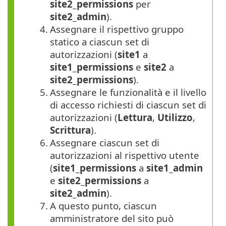
site2_permissions
per
site2_admin
).
4.
Assegnare il rispettivo gruppo
statico a ciascun set di
autorizzazioni (
site1
a
site1_permissions
e
site2
a
site2_permissions
).
5.
Assegnare le funzionalità e il livello
di accesso richiesti di ciascun set di
autorizzazioni (
Lettura
,
Utilizzo
,
Scrittura
).
6.
Assegnare ciascun set di
autorizzazioni al rispettivo utente
(
site1_permissions
a
site1_admin
e
site2_permissions
a
site2_admin
).
7.
A questo punto, ciascun
amministratore del sito può