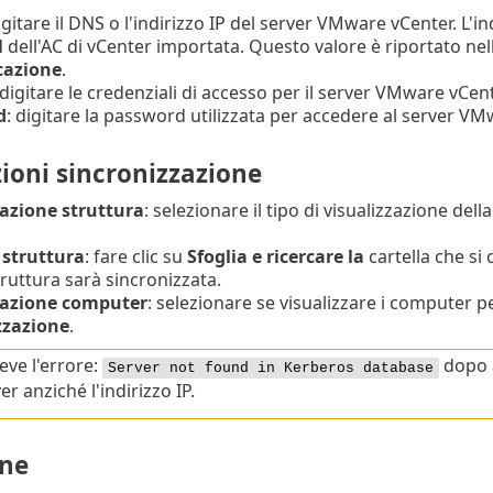
digitare il DNS o l'indirizzo IP del server VMware vCenter. L'
N
dell'AC di vCenter importata. Questo valore è riportato ne
icazione
.
 digitare le credenziali di accesso per il server VMware vCent
d
: digitare la password utilizzata per accedere al server VM
ioni sincronizzazione
zazione struttura
: selezionare il tipo di visualizzazione del
 struttura
: fare clic su
Sfoglia e ricercare la
cartella che si
struttura sarà sincronizzata.
zazione computer
: selezionare se visualizzare i computer p
zzazione
.
ceve l'errore:
dopo a
Server not found in Kerberos database
er anziché l'indirizzo IP.
one