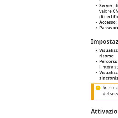
Server
: 
•
valore
C
di certif
Accesso
:
•
Passwor
•
Impostaz
Visualiz
•
risorse
.
Percorso
•
l'intera 
Visualiz
•
sincroni
Se si ri
del serv
Attivazi