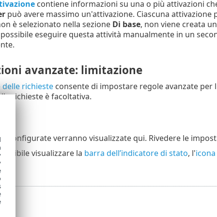
tivazione
contiene informazioni su una o più attivazioni ch
er
può avere massimo un'attivazione. Ciascuna attivazione 
on è selezionato nella sezione
Di base
, non viene creata un
È possibile eseguire questa attività manualmente in un se
nte.
ioni avanzate: limitazione
 delle richieste
consente di impostare regole avanzate per l'
lle richieste è facoltativa.
o
ni configurate verranno visualizzate qui. Rivedere le imposta
d
h
ossibile visualizzare la
barra dell’indicatore di stato
, l'
icona 
y
y
e
o
s
e
e