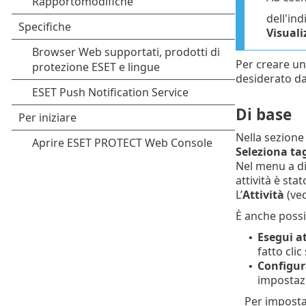
dell'ind
Visuali
Per creare una
desiderato dal
Di base
Nella sezion
Seleziona ta
Nel menu a d
attività è stat
L’
Attività
(ve
È anche possib
Esegui at
•
fatto clic
Configur
•
impostazi
Per imposta