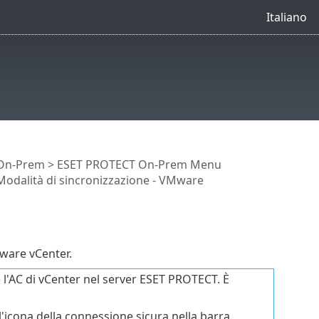
Italiano
 On-Prem
>
ESET PROTECT On-Prem Menu
Modalità di sincronizzazione - VMware
Mware vCenter.
e
l'AC di vCenter nel server ESET PROTECT. È
ll'icona della connessione sicura nella barra