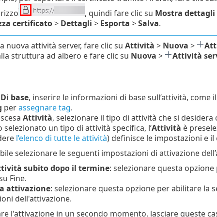
irizzo
, quindi fare clic su
Mostra dettagli
zza certificato
>
Dettagli
>
Esporta
>
Salva
.
 nuova attività server, fare clic su
Attività
>
Nuova
>
Att
la struttura ad albero e fare clic su
Nuova
>
Attività ser
e
Di base
, inserire le informazioni di base sull’attività, come i
g
per
assegnare tag
.
iscesa
Attività
, selezionare il tipo di attività che si deside
o selezionato un tipo di attività specifica, l’
Attività
è preselez
dere
l’elenco di tutte le attività
) definisce le impostazioni e i
ile selezionare le seguenti impostazioni di attivazione dell’a
tività subito dopo il termine
: selezionare questa opzione
 su Fine.
a attivazione
: selezionare questa opzione per abilitare la 
oni dell'attivazione.
re l'attivazione in un secondo momento, lasciare queste case