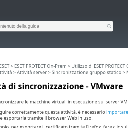
 ESET
>
ESET PROTECT On-Prem
>
Utilizzo di ESET PROTECT
ttività
>
Attività server
>
Sincronizzazione gruppo statico
> 
à di sincronizzazione - VMware
incronizzare le macchine virtuali in esecuzione sul server V
guire correttamente questa attività, è necessario
importar
le esportarla tramite il browser Web in uso.
io, per esportare il certificato tramite Firefox, fare clic su