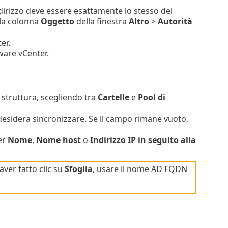
indirizzo deve essere esattamente lo stesso del
lla colonna
Oggetto
della finestra
Altro
>
Autorità
er.
ware vCenter.
la struttura, scegliendo tra
Cartelle
e
Pool di
 desidera sincronizzare. Se il campo rimane vuoto,
er
Nome
,
Nome host
o
Indirizzo IP in seguito alla
ver fatto clic su
Sfoglia
, usare il nome AD FQDN