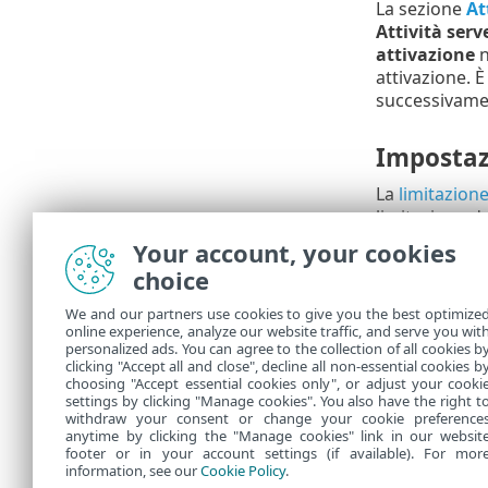
La sezione
At
Attività serv
attivazione
n
attivazione. 
successivame
Impostaz
La
limitazione
limitazione de
Your account, your cookies
Riepilog
choice
Tutte le opzio
We and our partners use cookies to give you the best optimize
online experience, analyze our website traffic, and serve you wit
In
Attività
è p
personalized ads. You can agree to the collection of all cookies b
creata.
clicking "Accept all and close", decline all non-essential cookies b
choosing "Accept essential cookies only", or adjust your cooki
settings by clicking "Manage cookies". You also have the right t
withdraw your consent or change your cookie preference
anytime by clicking the "Manage cookies" link in our websit
footer or in your account settings (if available). For mor
information, see our
Cookie Policy
.