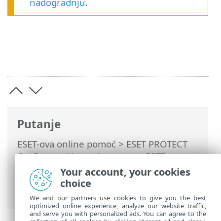
nadogradnju
.
Putanje
ESET-ova online pomoć
>
ESET PROTECT
On-Prem
>
Upotreba sustava ESET
PROTECT On-Prem
>
Automatske
Your account, your cookies
nadogradnje
> Nadogradi ESET PROTECT
choice
On-Prem
We and our partners use cookies to give you the best
optimized online experience, analyze our website traffic,
and serve you with personalized ads. You can agree to the