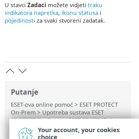
U stavci
Zadaci
možete vidjeti
traku
indikatora napretka
,
ikonu statusa
i
pojedinosti
za svaki stvoreni zadatak.
Putanje
ESET-ova online pomoć
>
ESET PROTECT
On-Prem
>
Upotreba sustava ESET
PROTECT On-Prem
>
ESET PROTECT On-
Prem Glavni izbornik
>
Zadaci
>
Zadaci
Your account, your cookies
servera
> Izbriši računala koja se ne
choice