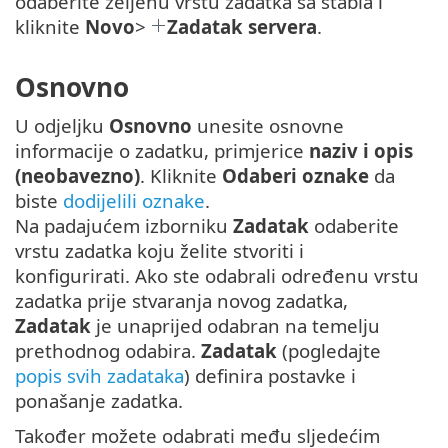
odaberite željenu vrstu zadatka sa stabla i
kliknite
Novo
>
Zadatak servera
.
Osnovno
U odjeljku
Osnovno
unesite osnovne
informacije o zadatku, primjerice
naziv i opis
(neobavezno)
. Kliknite
Odaberi oznake
da
biste
dodijelili oznake
.
Na padajućem izborniku
Zadatak
odaberite
vrstu zadatka koju želite stvoriti i
konfigurirati. Ako ste odabrali određenu vrstu
zadatka prije stvaranja novog zadatka,
Zadatak
je unaprijed odabran na temelju
prethodnog odabira.
Zadatak
(pogledajte
popis svih zadataka
) definira postavke i
ponašanje zadatka.
Također možete odabrati među sljedećim