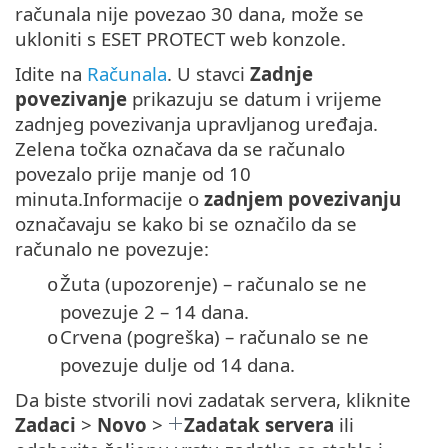
računala nije povezao 30 dana, može se
ukloniti s ESET PROTECT web konzole.
Idite na
Računala
. U stavci
Zadnje
povezivanje
prikazuju se datum i vrijeme
zadnjeg povezivanja upravljanog uređaja.
Zelena točka označava da se računalo
povezalo prije manje od 10
minuta.Informacije o
zadnjem povezivanju
označavaju se kako bi se označilo da se
računalo ne povezuje:
Žuta (upozorenje) – računalo se ne
o
povezuje 2 – 14 dana.
Crvena (pogreška) – računalo se ne
o
povezuje dulje od 14 dana.
Da biste stvorili novi zadatak servera, kliknite
Zadaci
>
Novo
>
Zadatak servera
ili