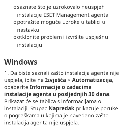
saznate što je uzrokovalo neuspjeh
o
instalacije ESET Management agenta
potražite moguće uzroke u tablici u
o
nastavku
otklonite problem i izvršite uspješnu
o
instalaciju
Windows
1. Da biste saznali zašto instalacija agenta nije
uspjela, idite na
Izvješća
>
Automatizacija
,
odaberite
Informacije o zadacima
instalacije agenta u posljednjih 30 dana
.
Prikazat će se tablica s informacijama o
instalaciji. Stupac
Napredak
prikazuje poruke
o pogreškama u kojima je navedeno zašto
instalacija agenta nije uspjela.