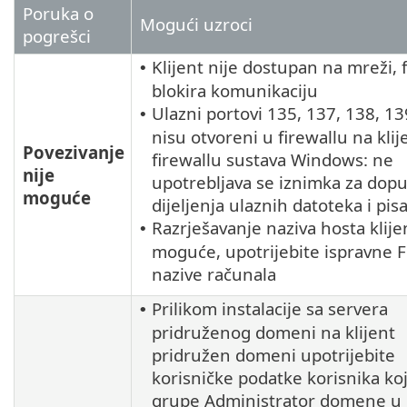
Poruka o
Mogući uzroci
pogrešci
Klijent nije dostupan na mreži, f
•
blokira komunikaciju
Ulazni portovi 135, 137, 138, 13
•
nisu otvoreni u firewallu na klije
Povezivanje
firewallu sustava Windows: ne
nije
upotrebljava se iznimka za dop
moguće
dijeljenja ulaznih datoteka i pis
Razrješavanje naziva hosta klije
•
moguće, upotrijebite ispravne
nazive računala
Prilikom instalacije sa servera
•
pridruženog domeni na klijent
pridružen domeni upotrijebite
korisničke podatke korisnika koji
grupe Administrator domene u