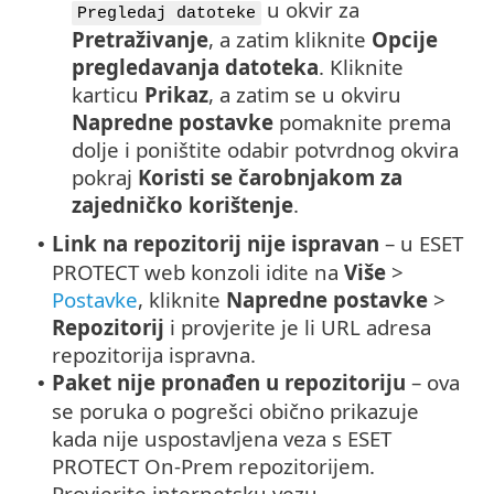
u okvir za
Pregledaj datoteke
Pretraživanje
, a zatim kliknite
Opcije
pregledavanja datoteka
. Kliknite
karticu
Prikaz
, a zatim se u okviru
Napredne postavke
pomaknite prema
dolje i poništite odabir potvrdnog okvira
pokraj
Koristi se čarobnjakom za
zajedničko korištenje
.
Link na repozitorij nije ispravan
– u ESET
•
PROTECT web konzoli idite na
Više
>
Postavke
, kliknite
Napredne postavke
>
Repozitorij
i provjerite je li URL adresa
repozitorija ispravna.
Paket nije pronađen u repozitoriju
– ova
•
se poruka o pogrešci obično prikazuje
kada nije uspostavljena veza s ESET
PROTECT On-Prem repozitorijem.
Provjerite internetsku vezu.