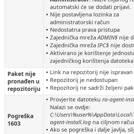
automatski će se dodati prijavi.
Nije postavljena lozinka za
•
administratorski račun
Nedostatna prava pristupa
•
Zajednička mreža
ADMIN$
nije 
•
Zajednička mreža
IPC$
nije dos
•
Aktivirano je korištenje jednos
•
zajedničkog korištenja datoteka
Link na repozitorij nije ispravan
•
Paket nije
Repozitorij je nedostupan
•
pronađen u
Repozitorij ne sadrži željeni pak
•
repozitoriju
Provjerite datoteku
ra-agent-inst
•
Nalazi se ovdje:
C:\Users\%user%\AppData\Local\
Pogreška
agent-install.log
na ciljnom raču
1603
Ako se pogreška i dalje javlja, sli
•