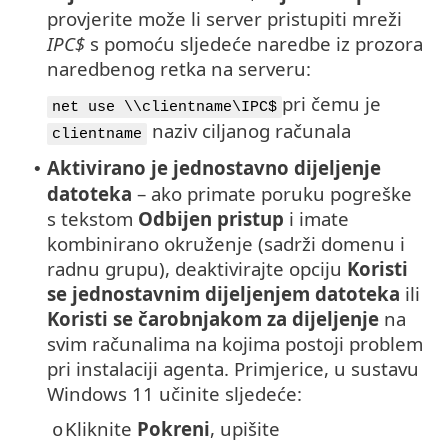
provjerite može li server pristupiti mreži
IPC$
s pomoću sljedeće naredbe iz prozora
naredbenog retka na serveru:
pri čemu je
net use \\clientname\IPC$
naziv ciljanog računala
clientname
Aktivirano je jednostavno dijeljenje
•
datoteka
– ako primate poruku pogreške
s tekstom
Odbijen pristup
i imate
kombinirano okruženje (sadrži domenu i
radnu grupu), deaktivirajte opciju
Koristi
se jednostavnim dijeljenjem datoteka
ili
Koristi se čarobnjakom za dijeljenje
na
svim računalima na kojima postoji problem
pri instalaciji agenta. Primjerice, u sustavu
Windows 11 učinite sljedeće:
Kliknite
Pokreni
, upišite
o