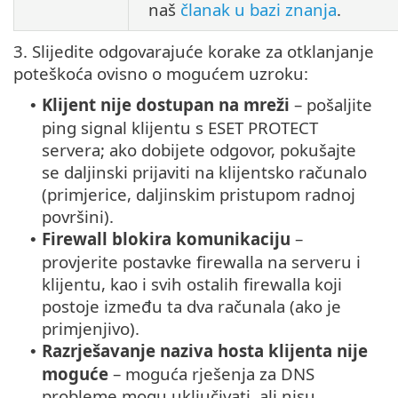
naš
članak u bazi znanja
.
3. Slijedite odgovarajuće korake za otklanjanje
poteškoća ovisno o mogućem uzroku:
Klijent nije dostupan na mreži
– pošaljite
•
ping signal klijentu s ESET PROTECT
servera; ako dobijete odgovor, pokušajte
se daljinski prijaviti na klijentsko računalo
(primjerice, daljinskim pristupom radnoj
površini).
Firewall blokira komunikaciju
–
•
provjerite postavke firewalla na serveru i
klijentu, kao i svih ostalih firewalla koji
postoje između ta dva računala (ako je
primjenjivo).
Razrješavanje naziva hosta klijenta nije
•
moguće
– moguća rješenja za DNS
probleme mogu uključivati, ali nisu