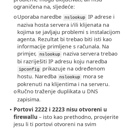
ograničena na, sljedeće:
Uporaba naredbe
IP adrese i
o
nslookup
naziva hosta servera i/ili klijenata na
kojima se javljaju problemi s instalacijom
agenta. Rezultat bi trebao biti isti kao
informacije primljene s računala. Na
primjer,
naziva servera trebao
nslookup
bi razriješiti IP adresu koju naredba
prikazuje na određenom
ipconfig
hostu. Naredba
mora se
nslookup
pokrenuti na klijentima i na serveru.
Ručno traženje duplikata u DNS
o
zapisima.
Portovi 2222 i 2223 nisu otvoreni u
•
firewallu
– isto kao prethodno, provjerite
jesu li ti portovi otvoreni na svim