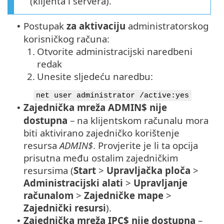
(klijenta i servera).
Postupak
za aktivaciju
administratorskog
•
korisničkog računa:
1.
Otvorite administracijski naredbeni
redak
2.
Unesite sljedeću naredbu:
net user administrator /active:yes
Zajednička mreža ADMIN$ nije
•
dostupna
– na klijentskom računalu mora
biti aktivirano zajedničko korištenje
resursa
ADMIN$
. Provjerite je li ta opcija
prisutna među ostalim zajedničkim
resursima (
Start
>
Upravljačka ploča
>
Administracijski alati
>
Upravljanje
računalom
>
Zajedničke mape
>
Zajednički resursi
).
Zajednička mreža IPC$ nije dostupna
–
•