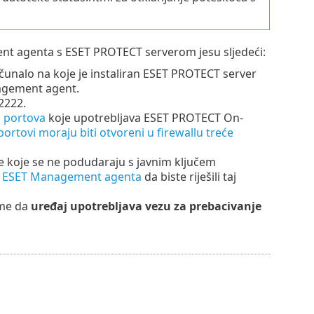
ent agenta s ESET PROTECT serverom jesu sljedeći:
ačunalo na koje je instaliran ESET PROTECT server
nagement agent.
2222.
 portova
koje upotrebljava ESET PROTECT On-
portovi moraju biti otvoreni u firewallu treće
je koje se ne podudaraju s javnim ključem
t
ESET Management agenta
da biste riješili taj
ome da
uređaj upotrebljava vezu za prebacivanje