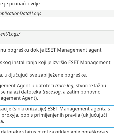
 je pronaći ovdje:
plicationData\Logs
gent/Logs/
lježenu pogrešku dok je ESET Management agent
nskog instaliranja koji je izvršio ESET Management
, uključujući sve zabilježene pogreške.
agement Agent u datoteci
trace.log
, stvorite lažnu
j se nalazi datoteka
trace.log
, a zatim ponovno
nagement Agent).
ikacije (sinkronizacije) ESET Management agenta s
oxyja, popis primijenjenih pravila (uključujući
a.
datoteke status.html za otklanjanje poteškoća s