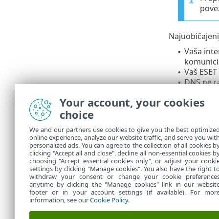
pove
Najuobičajeni
Vaša inte
•
komunicir
Vaš ESET 
•
DNS ne ra
•
Prem ili 
Your account, your cookies
strane da
choice
Pogrešno 
•
izdavatel
We and our partners use cookies to give you the best optimize
problem.
online experience, analyze our website traffic, and serve you wit
Pogledaj
•
personalized ads. You can agree to the collection of all cookies b
u slučaj
clicking "Accept all and close", decline all non-essential cookies b
choosing "Accept essential cookies only", or adjust your cooki
settings by clicking "Manage cookies". You also have the right t
withdraw your consent or change your cookie preference
anytime by clicking the "Manage cookies" link in our websit
footer or in your account settings (if available). For mor
information, see our
Cookie Policy
.