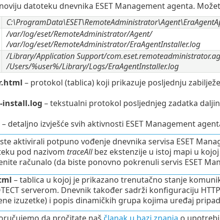
jnoviju datoteku dnevnika ESET Management agenta. Možete
C:\ProgramData\ESET\RemoteAdministrator\Agent\EraAgentAp
/var/log/eset/RemoteAdministrator/Agent/
/var/log/eset/RemoteAdministrator/EraAgentInstaller.log
/Library/Application Support/com.eset.remoteadministrator.a
/Users/%user%/Library/Logs/EraAgentInstaller.log
r.html
– protokol (tablica) koji prikazuje posljednju zabi
install.log
– tekstualni protokol posljednjeg zadatka dalji
– detaljno izvješće svih aktivnosti ESET Management agenta
iste aktivirali potpuno vođenje dnevnika servisa ESET Man
teku pod nazivom
traceAll
bez ekstenzije u istoj mapi u kojo
enite računalo (da biste ponovno pokrenuli servis ESET Ma
tml
– tablica u kojoj je prikazano trenutačno stanje komun
ECT serverom. Dnevnik također sadrži konfiguraciju HTTP pr
ene izuzetke) i popis dinamičkih grupa kojima uređaj pripad
oručujemo da pročitate naš
članak u bazi znanja
o upotrebi 