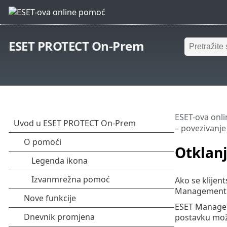
ESET PROTECT On-Prem
ESET-ova onl
– povezivanje
Otklanj
Ako se klije
Management S
ESET Managem
postavku mož