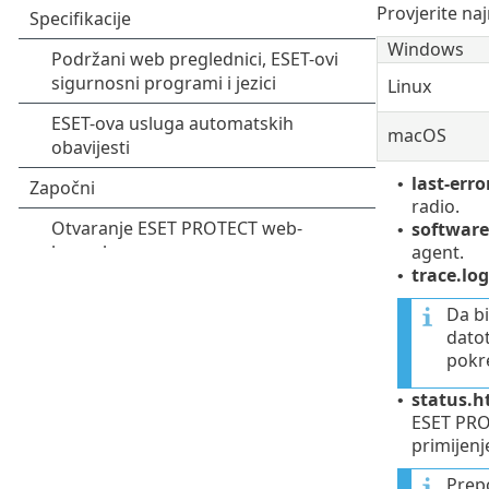
Provjerite na
Windows
Linux
macOS
last-erro
•
radio.
software-
•
agent.
trace.log
•
Da b
dato
pokr
status.h
•
ESET PROT
primijenj
Prep