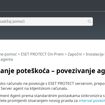
ine pomoć
>
ESET PROTECT On-Prem
>
Započni
>
Instalacij
 agenta
anje poteškoća – povezivanje a
ntsko računalo ne povezuje s ESET PROTECT serverom, prepo
erver agent na klijentskom računalu.
ent Agent prema standardnim postavkama sinkronizira se
ete promijeniti stvaranjem novog pravila za
interval pove