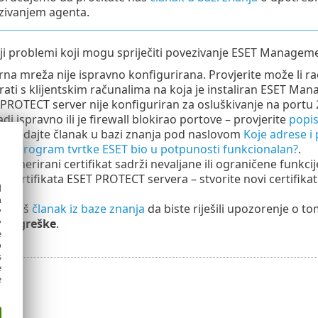
zivanjem agenta.
ji problemi koji mogu spriječiti povezivanje ESET Managem
rna mreža nije ispravno konfigurirana. Provjerite može li r
ati s klijentskim računalima na koja je instaliran ESET Ma
PROTECT server nije konfiguriran za osluškivanje na portu 
di ispravno ili je firewall blokirao portove – provjerite
popis
pogledajte članak u bazi znanja pod naslovom
Koje adrese i 
 bi program tvrtke ESET bio u potpunosti funkcionalan?
.
generirani certifikat sadrži nevaljane ili ograničene funkci
ja certifikata ESET PROTECT servera – stvorite novi certifika
d
h
te naš
članak iz baze znanja
da biste riješili upozorenje o t
y
u pogreške
.
y
e
o
s
e
e