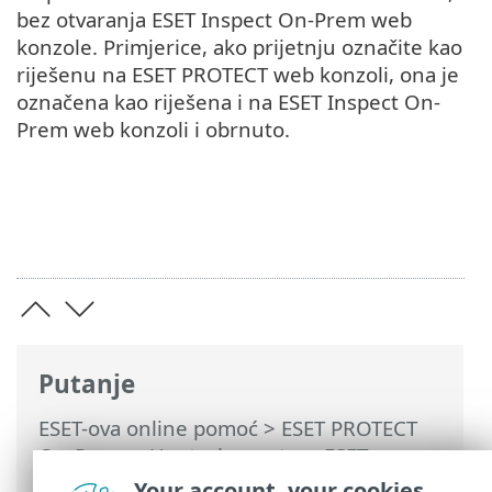
bez otvaranja ESET Inspect On-Prem web
konzole. Primjerice, ako prijetnju označite kao
riješenu na ESET PROTECT web konzoli, ona je
označena kao riješena i na ESET Inspect On-
Prem web konzoli i obrnuto.
Putanje
ESET-ova online pomoć
>
ESET PROTECT
On-Prem
>
Upotreba sustava ESET
PROTECT On-Prem
>
ESET PROTECT On-
Your account, your cookies