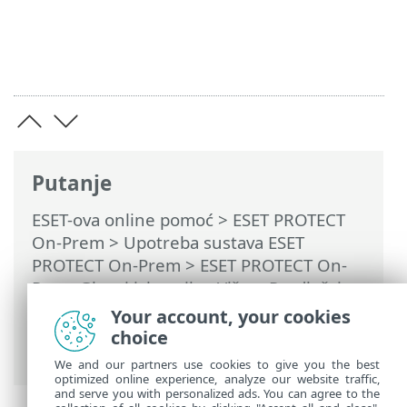
Putanje
ESET-ova online pomoć
>
ESET PROTECT
On-Prem
>
Upotreba sustava ESET
PROTECT On-Prem
>
ESET PROTECT On-
Prem Glavni izbornik
>
Više
>
Predlošci
dinamičkih grupa
>
Predložak dinamičke
Your account, your cookies
grupe – primjeri
> Dinamička grupa –
choice
instalirana je određena verzija softvera
We and our partners use cookies to give you the best
optimized online experience, analyze our website traffic,
and serve you with personalized ads. You can agree to the