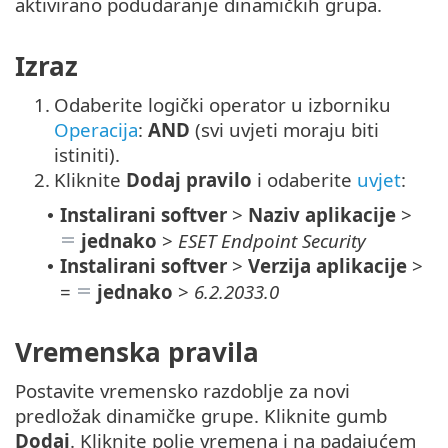
aktivirano podudaranje dinamičkih grupa.
Izraz
1.
Odaberite logički operator u izborniku
Operacija
:
AND
(svi uvjeti moraju biti
istiniti).
2.
Kliknite
Dodaj pravilo
i odaberite
uvjet
:
Instalirani softver
>
Naziv aplikacije
>
•
jednako
>
ESET Endpoint Security
Instalirani softver
>
Verzija aplikacije
>
•
=
jednako
>
6.2.2033.0
Vremenska pravila
Postavite vremensko razdoblje za novi
predložak dinamičke grupe. Kliknite gumb
Dodaj
. Kliknite polje vremena i na padajućem