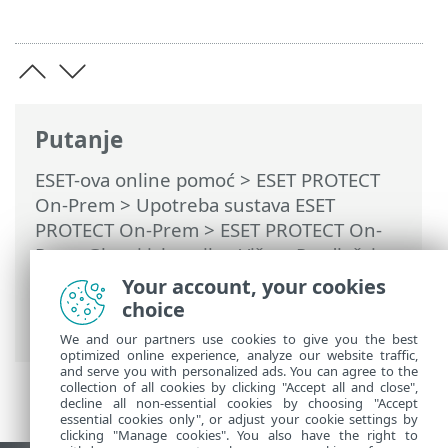
Putanje
ESET-ova online pomoć
>
ESET PROTECT
On-Prem
>
Upotreba sustava ESET
PROTECT On-Prem
>
ESET PROTECT On-
Prem Glavni izbornik
>
Više
>
Predlošci
dinamičkih grupa
>
Predložak dinamičke
Your account, your cookies
grupe – primjeri
> Dinamička grupa –
choice
sigurnosni program je instaliran
We and our partners use cookies to give you the best
optimized online experience, analyze our website traffic,
and serve you with personalized ads. You can agree to the
collection of all cookies by clicking "Accept all and close",
decline all non-essential cookies by choosing "Accept
essential cookies only", or adjust your cookie settings by
clicking "Manage cookies". You also have the right to