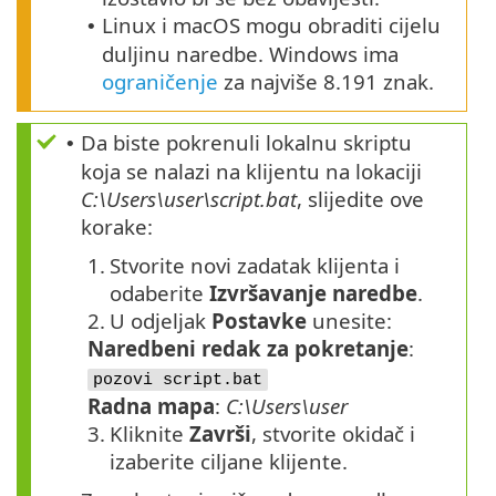
Linux i macOS mogu obraditi cijelu
•
duljinu naredbe. Windows ima
ograničenje
za najviše 8.191 znak.
Da biste pokrenuli lokalnu skriptu
•
koja se nalazi na klijentu na lokaciji
C:\Users\user\script.bat
, slijedite ove
korake:
1.
Stvorite novi zadatak klijenta i
odaberite
Izvršavanje naredbe
.
2.
U odjeljak
Postavke
unesite:
Naredbeni redak za pokretanje
:
pozovi script.bat
Radna mapa
:
C:\Users\user
3.
Kliknite
Završi
, stvorite okidač i
izaberite ciljane klijente.