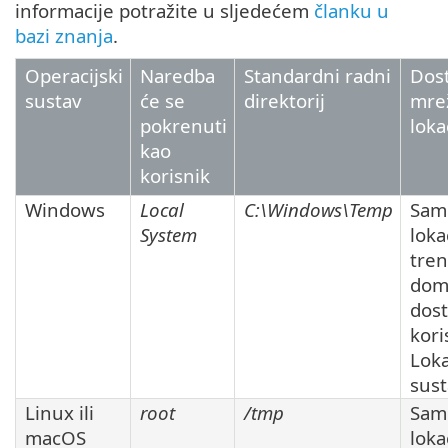
informacije potražite u sljedećem
članku u
bazi znanja
.
Operacijski
Naredba
Standardni radni
Dos
sustav
će se
direktorij
mre
pokrenuti
loka
kao
korisnik
Windows
Local
C:\Windows\Temp
Sam
System
loka
tren
dom
dos
kori
Loka
sust
Linux ili
root
/tmp
Sam
macOS
loka