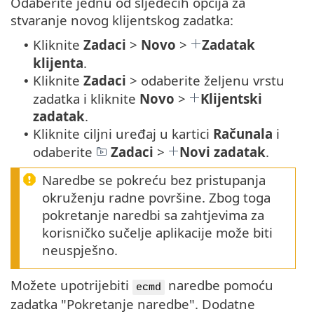
Odaberite jednu od sljedećih opcija za
stvaranje novog klijentskog zadatka:
Kliknite
Zadaci
>
Novo
>
Zadatak
•
klijenta
.
Kliknite
Zadaci
> odaberite željenu vrstu
•
zadatka i kliknite
Novo
>
Klijentski
zadatak
.
Kliknite ciljni uređaj u kartici
Računala
i
•
odaberite
Zadaci
>
Novi zadatak
.
Naredbe se pokreću bez pristupanja
okruženju radne površine. Zbog toga
pokretanje naredbi sa zahtjevima za
korisničko sučelje aplikacije može biti
neuspješno.
Možete upotrijebiti
naredbe pomoću
ecmd
zadatka "Pokretanje naredbe". Dodatne