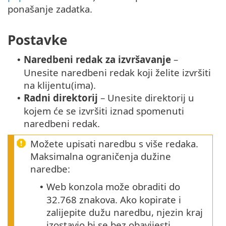
ponašanje zadatka.
Postavke
Naredbeni redak za izvršavanje
–
•
Unesite naredbeni redak koji želite izvršiti
na klijentu(ima).
Radni direktorij
– Unesite direktorij u
•
kojem će se izvršiti iznad spomenuti
naredbeni redak.
Možete upisati naredbu s više redaka.
Maksimalna ograničenja dužine
naredbe:
Web konzola može obraditi do
•
32.768 znakova. Ako kopirate i
zalijepite dužu naredbu, njezin kraj
izostavio bi se bez obavijesti.