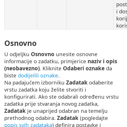
post
i do
kor
kori
Osnovno
U odjeljku
Osnovno
unesite osnovne
informacije o zadatku, primjerice
naziv i opis
(neobavezno)
. Kliknite
Odaberi oznake
da
biste
dodijelili oznake
.
Na padajućem izborniku
Zadatak
odaberite
vrstu zadatka koju želite stvoriti i
konfigurirati. Ako ste odabrali određenu vrstu
zadatka prije stvaranja novog zadatka,
Zadatak
je unaprijed odabran na temelju
prethodnog odabira.
Zadatak
(pogledajte
popis svih zadataka
) definira postavke i