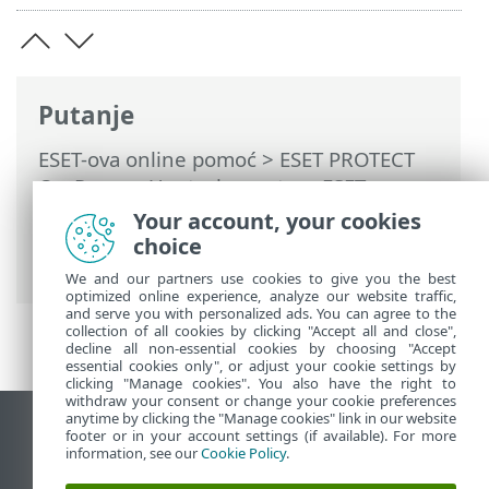
Putanje
ESET-ova online pomoć
>
ESET PROTECT
On-Prem
>
Upotreba sustava ESET
PROTECT On-Prem
>
ESET PROTECT On-
Your account, your cookies
Prem Glavni izbornik
>
Zadaci
>
Zadaci
choice
klijenta
> Prikaz poruke
We and our partners use cookies to give you the best
optimized online experience, analyze our website traffic,
and serve you with personalized ads. You can agree to the
collection of all cookies by clicking "Accept all and close",
decline all non-essential cookies by choosing "Accept
essential cookies only", or adjust your cookie settings by
clicking "Manage cookies". You also have the right to
withdraw your consent or change your cookie preferences
anytime by clicking the "Manage cookies" link in our website
Prikaži stranicu za radnu površinu
footer or in your account settings (if available). For more
information, see our
Cookie Policy
.
End of Life