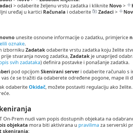
adaci
> odaberite željenu vrstu zadatka i kliknite
Novo
>
iljni uređaj u kartici
Računala
i odaberite
Zadaci
>
Nov
novno
unesite osnovne informacije o zadatku, primjerice
n
elili oznake
.
 izborniku
Zadatak
odaberite vrstu zadatka koju želite stvo
 prije stvaranja novog zadatka,
Zadatak
je unaprijed odabr
opis svih zadataka
) definira postavke i ponašanje zadatka.
beri
pod opcijom
Skenirani server
i odaberite računalo s
d vas će se tražiti da odaberete određene pogone, mape ili 
tak odaberite
Okidač
, možete postaviti regulaciju ako žel
eće.
skeniranja
On-Prem nudi vam popis dostupnih objekata na odabranom se
pis objekata
mora biti aktivirana u
pravilima
za serverski 
 skeniranja
: