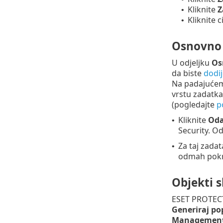
Kliknite
Z
•
Kliknite c
•
Osnovno
U odjeljku
Os
da biste
dodij
Na padajućem
vrstu zadatka
(pogledajte
p
Kliknite
Oda
•
Security. O
Za taj zada
•
odmah pokr
Objekti 
ESET PROTECT 
Generiraj po
Management