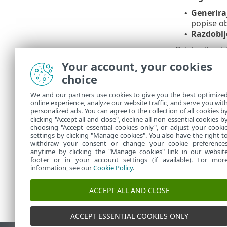
Generira
•
popise ob
Razdoblj
•
Odaberite obj
skeniranja
.
Your account, your cookies
choice
Sažetak
We and our partners use cookies to give you the best optimize
online experience, analyze our website traffic, and serve you wit
Ovdje se prika
personalized ads. You can agree to the collection of all cookies b
U stavci
Zada
clicking "Accept all and close", decline all non-essential cookies b
choosing "Accept essential cookies only", or adjust your cooki
settings by clicking "Manage cookies". You also have the right t
withdraw your consent or change your cookie preference
anytime by clicking the "Manage cookies" link in our websit
footer or in your account settings (if available). For mor
information, see our
Cookie Policy
.
ACCEPT ALL AND CLOSE
ACCEPT ESSENTIAL COOKIES ONLY