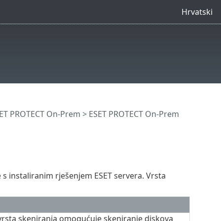
Hrvatski
SET PROTECT On-Prem
>
ESET PROTECT On-Prem
te s instaliranim rješenjem ESET servera. Vrsta
rsta skeniranja omogućuje skeniranje diskova