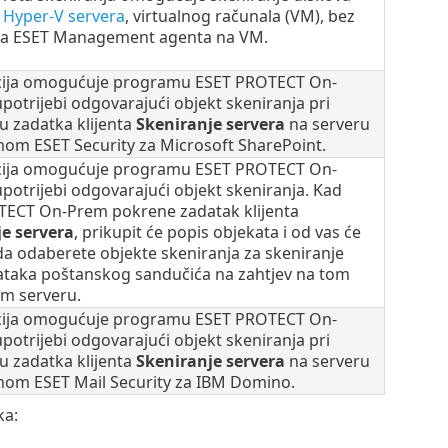
 Hyper-V servera
, virtualnog računala (VM), bez
nja ESET Management agenta na VM.
cija omogućuje programu ESET PROTECT On-
potrijebi odgovarajući objekt skeniranja pri
u zadatka klijenta
Skeniranje servera
na serveru
om ESET Security za Microsoft SharePoint.
cija omogućuje programu ESET PROTECT On-
potrijebi odgovarajući objekt skeniranja. Kad
ECT On-Prem pokrene zadatak klijenta
e servera
, prikupit će popis objekata i od vas će
 da odaberete objekte skeniranja za skeniranje
taka poštanskog sandučića na zahtjev na tom
m serveru.
cija omogućuje programu ESET PROTECT On-
potrijebi odgovarajući objekt skeniranja pri
u zadatka klijenta
Skeniranje servera
na serveru
om ESET Mail Security za IBM Domino.
ka: