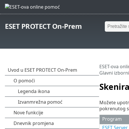
ESET PROTECT On-Prem
ESET-ova onl
Glavni izborn
Skenira
Možete upotri
pokrenutog sk
Program
ESET Server 