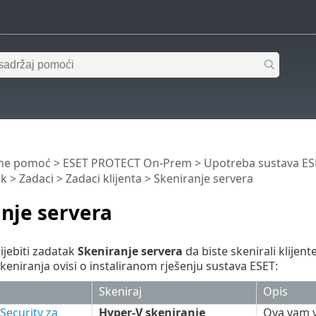
ine pomoć
>
ESET PROTECT On-Prem
>
Upotreba sustava E
ik
>
Zadaci
>
Zadaci klijenta
> Skeniranje servera
nje servera
jebiti zadatak
Skeniranje servera
da biste skenirali klijen
eniranja ovisi o instaliranom rješenju sustava ESET:
Skeniraj
Opis
Security za
Hyper-V skeniranje
Ova vam v