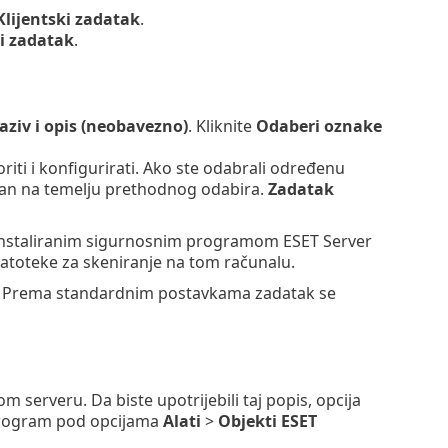
Klijentski zadatak
.
i zadatak
.
aziv i opis (neobavezno)
. Kliknite
Odaberi oznake
riti i konfigurirati. Ako ste odabrali određenu
an na temelju prethodnog odabira.
Zadatak
 instaliranim sigurnosnim programom ESET Server
datoteke za skeniranje na tom računalu.
ite. Prema standardnim postavkama zadatak se
rveru. Da biste upotrijebili taj popis, opcija
program pod opcijama
Alati
>
Objekti ESET