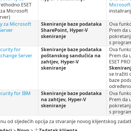
rethodno ESET
Microsoft
y za Microsoft
instalira
rver)
y za Microsoft
Skeniranje baze podataka
Ova funk
Server
SharePoint, Hyper-V
Prem da u
skeniranje
pokretanj
s program
curity for
Skeniranje baze podataka
Ova funk
xchange Server
poštanskog sandučića na
Prem da u
zahtjev, Hyper-V
ESET PROT
skeniranje
Skeniranj
se tražiti
baze poda
određeno
curity for IBM
Skeniranje baze podataka
Ova funk
na zahtjev, Hyper-V
Prem da u
skeniranje
pokretanj
s program
nu od sljedećih opcija za stvaranje novog klijentskog zadat
adaci
>
Novo
>
Zadatak klijenta
.