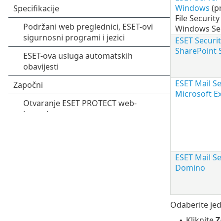
Windows
(p
File Securit
Windows Se
ESET Securit
SharePoint 
ESET Mail Se
Microsoft E
ESET Mail Se
Domino
Odaberite jed
Kliknite
Z
•