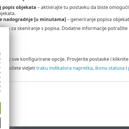
j popis objekata
– aktivirajte tu postavku da biste omogu
jekata.
e nadogradnje [u minutama]
– generiranje popisa objekat
ekte za skeniranje s popisa. Dodatne informacije potražite 
d
h
zuju sve konfigurirane opcije. Provjerite postavke i kliknit
y
ci
možete vidjeti
traku indikatora napretka
,
ikonu statusa
i
y
e
o
s
e
e