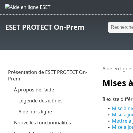
ESET PROTECT On-Prem
Aide en ligne
Mises 
Il existe dif
Mise à n
•
Mise à jo
•
Mettre à
•
Mise à jo
•