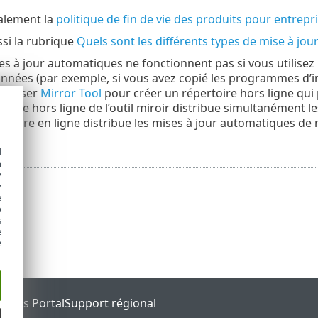
alement la
politique de fin de vie des produits pour entrepr
ssi la rubrique
Quels sont les différents types de mise à jou
es à jour automatiques ne fonctionnent pas si vous utilisez 
nées (par exemple, si vous avez copié les programmes d’ins
utiliser
Mirror Tool
pour créer un répertoire hors ligne qui
rtoire hors ligne de l’outil miroir distribue simultanément 
ertoire en ligne distribue les mises à jour automatiques de
d
h
y
y
e
o
s
e
e
tatus Portal
Support régional