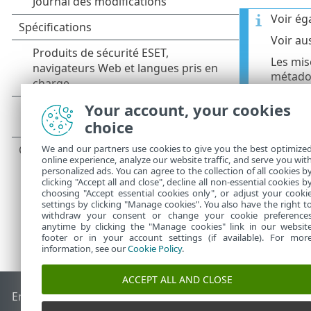
Voir ég
Voir au
Les mis
métadon
pouvez 
Le répe
Your account, your cookies
(un rép
choice
We and our partners use cookies to give you the best optimize
online experience, analyze our website traffic, and serve you wit
personalized ads. You can agree to the collection of all cookies b
clicking "Accept all and close", decline all non-essential cookies b
choosing "Accept essential cookies only", or adjust your cooki
settings by clicking "Manage cookies". You also have the right t
withdraw your consent or change your cookie preference
anytime by clicking the "Manage cookies" link in our websit
footer or in your account settings (if available). For mor
information, see our
Cookie Policy
.
ACCEPT ALL AND CLOSE
End of Life
Base de connaissances ESET
Forum ESET
ESET S